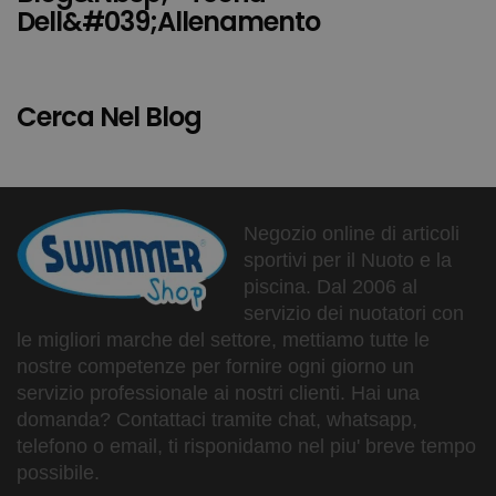
Dell&#039;allenamento
Cerca Nel Blog
Negozio online di articoli
sportivi per il Nuoto e la
piscina. Dal 2006 al
servizio dei nuotatori con
le migliori marche del settore, mettiamo tutte le
nostre competenze per fornire ogni giorno un
servizio professionale ai nostri clienti. Hai una
domanda? Contattaci tramite chat, whatsapp,
telefono o email, ti risponidamo nel piu' breve tempo
possibile.