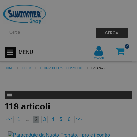
CERCA
0
MENU
Accedi
HOME
BLOG
TEORIA DELL'ALLENAMENTO
PAGINA 2
118 articoli
<<
1
...
2
3
4
5
6
>>