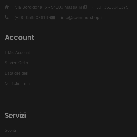
Via Bordigona, 5 - 54100 Massa Ms
(+39) 3513041375
(+39) 0585026137
info@swimmershop.it
Account
Il Mio Account
Storico Ordini
Lista desideri
Notifiche Email
Servizi
Sconti