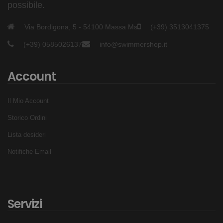
possibile.
Via Bordigona, 5 - 54100 Massa Ms
(+39) 3513041375
(+39) 0585026137
info@swimmershop.it
Account
Il Mio Account
Storico Ordini
Lista desideri
Notifiche Email
Servizi