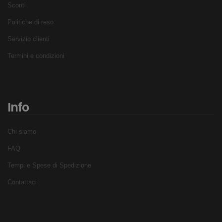
Sconti
Politiche di reso
Servizio clienti
Termini e condizioni
Info
Chi siamo
FAQ
Tempi e Spese di Spedizione
Contattaci