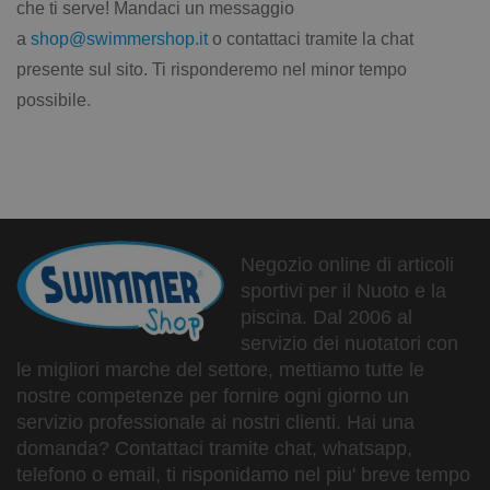
che ti serve! Mandaci un messaggio
a
shop@swimmershop.it
o contattaci tramite la chat
presente sul sito. Ti risponderemo nel minor tempo
possibile.
Negozio online di articoli
sportivi per il Nuoto e la
piscina. Dal 2006 al
servizio dei nuotatori con
le migliori marche del settore, mettiamo tutte le
nostre competenze per fornire ogni giorno un
servizio professionale ai nostri clienti. Hai una
domanda? Contattaci tramite chat, whatsapp,
telefono o email, ti risponidamo nel piu' breve tempo