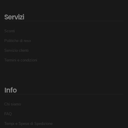
Servizi
Sconti
Politiche di reso
Servizio clienti
Termini e condizioni
Info
Chi siamo
FAQ
Tempi e Spese di Spedizione