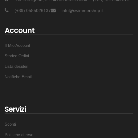
(+39) 0585026137
info@swimmershop.it
Account
Il Mio Account
Storico Ordini
Lista desideri
Notifiche Email
Servizi
Sconti
Politiche di reso