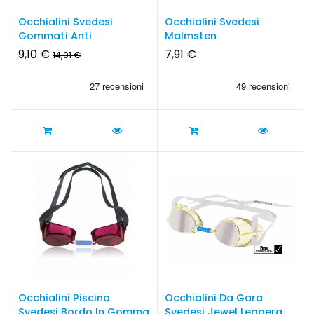
Occhialini Svedesi
Occhialini Svedesi
Gommati Anti
Malmsten
Appannamento -...
9,10 €
7,91 €
14,01 €
Occhialini Piscina
Occhialini Da Gara
Svedesi Bordo In Gomma
Svedesi Jewel Leggera...