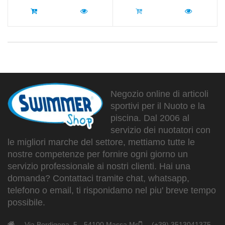
Negozio online di articoli
sportivi per il Nuoto e la
piscina. Dal 2006 al
servizio dei nuotatori con
le migliori marche del settore, mettiamo tutte le
nostre competenze per fornire ogni giorno un
servizio professionale ai nostri clienti. Hai una
domanda? Contattaci tramite chat, whatsapp,
telefono o email, ti risponidamo nel piu' breve tempo
possibile.
Via Bordigona, 5 - 54100 Massa Ms
(+39) 3513041375