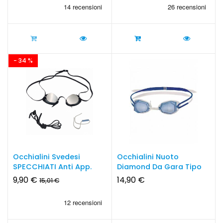
- 34 %
Occhialini Svedesi
Occhialini Nuoto
SPECCHIATI Anti App.
Diamond Da Gara Tipo
BORDO...
Svedesi
9,90 €
14,90 €
15,01 €