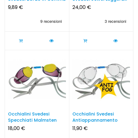
Dark...
9,89 €
24,00 €
Occhialini Svedesi
Occhialini Svedesi
Specchiati Malmsten
Antiappannamento
Malmsten
18,00 €
11,90 €