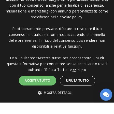
con il tuo consenso, anche per le finalità di esperienza,
misurazione e marketing (con annunci personalizzati) come
specificato nella cookie policy.
Puoi liberamente prestare, rifiutare o revocare il tuo
Pagamenti Accettati
consenso, in qualsiasi momento, accedendo al pannello
delle preferenze. Il rifiuto del consenso può rendere non
disponibili le relative funzioni.
Usa il pulsante “Accetta tutto” per acconsentire. Chiudi
questa informativa per continuare senza accettare o usa il
Copyright © 2006 - 2023 -
Icarus Project sas
- Via Bordigona, 5 - 54100
pulsante "Rifiuta Tutto.
Leggi di più
Massa MS - Tel 0585026137 - P.IVA 01151030457 - REA MS 117168
ACCETTA TUTTO
RIFIUTA TUTTO
MOSTRA DETTAGLI
STRETTAMENTE NECESSARI
PERFORMANCE