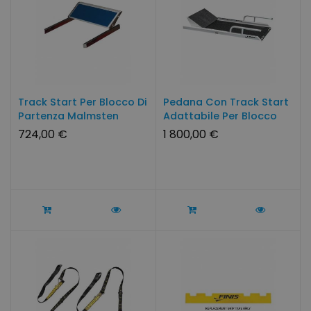
Track Start Per Blocco Di
Pedana Con Track Start
Partenza Malmsten
Adattabile Per Blocco
Di...
724,00 €
1 800,00 €