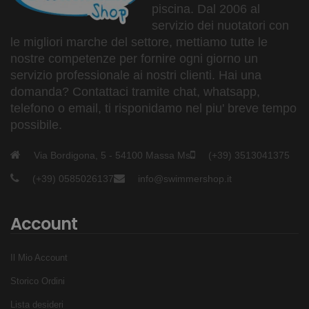
piscina. Dal 2006 al
servizio dei nuotatori con
le migliori marche del settore, mettiamo tutte le
nostre competenze per fornire ogni giorno un
servizio professionale ai nostri clienti. Hai una
domanda? Contattaci tramite chat, whatsapp,
telefono o email, ti risponidamo nel piu' breve tempo
possibile.
Via Bordigona, 5 - 54100 Massa Ms
(+39) 3513041375
(+39) 0585026137
info@swimmershop.it
Account
Il Mio Account
Storico Ordini
Lista desideri