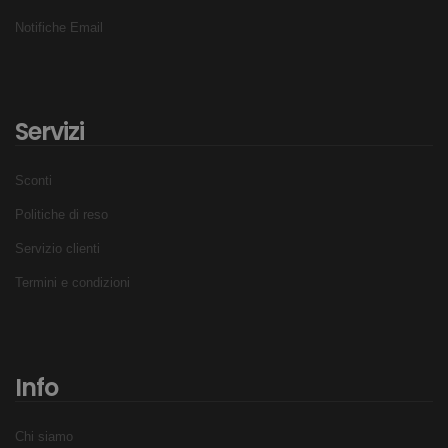
Notifiche Email
Servizi
Sconti
Politiche di reso
Servizio clienti
Termini e condizioni
Info
Chi siamo