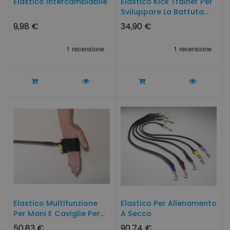
Elastico Intercambiabile
Elastico Kick Trainer Per
Sviluppare La Battuta...
9,98 €
34,90 €
Elastico Multifunzione
Elastico Per Allenamento
Per Mani E Caviglie Per...
A Secco
50,83 €
90,74 €