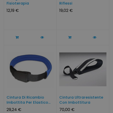
Fisioterapia
Riflessi
12,19 €
19,02 €
Cintura Di Ricambio
Cintura Ultraresistente
Imbottita Per Elastico...
Con Imbottitura
Interna...
29,24 €
70,00 €