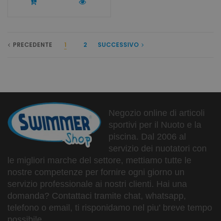
PRECEDENTE
1
2
SUCCESSIVO
Negozio online di articoli
sportivi per il Nuoto e la
piscina. Dal 2006 al
servizio dei nuotatori con
le migliori marche del settore, mettiamo tutte le
nostre competenze per fornire ogni giorno un
servizio professionale ai nostri clienti. Hai una
domanda? Contattaci tramite chat, whatsapp,
telefono o email, ti risponidamo nel piu' breve tempo
possibile.