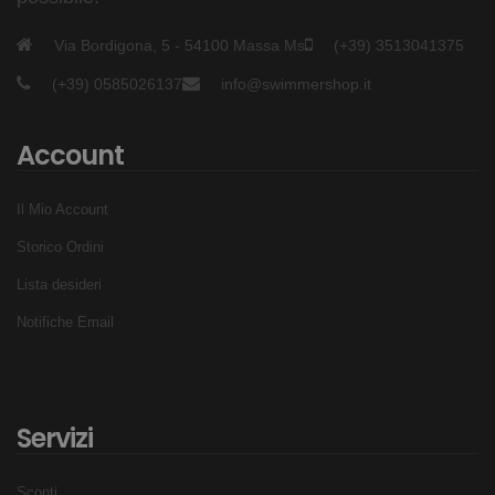
Via Bordigona, 5 - 54100 Massa Ms
(+39) 3513041375
(+39) 0585026137
info@swimmershop.it
Account
Il Mio Account
Storico Ordini
Lista desideri
Notifiche Email
Servizi
Sconti