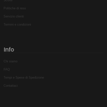
Sconti
Politiche di reso
Servizio clienti
Termini e condizioni
Info
Chi siamo
FAQ
Tempi e Spese di Spedizione
Contattaci