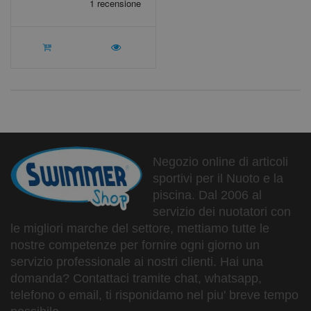
Negozio online di articoli
sportivi per il Nuoto e la
piscina. Dal 2006 al
servizio dei nuotatori con
le migliori marche del settore, mettiamo tutte le
nostre competenze per fornire ogni giorno un
servizio professionale ai nostri clienti. Hai una
domanda? Contattaci tramite chat, whatsapp,
telefono o email, ti risponidamo nel piu' breve tempo