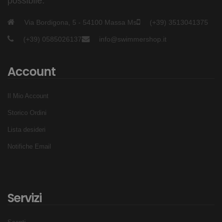
possibile.
Via Bordigona, 5 - 54100 Massa Ms
(+39) 3513041375
(+39) 0585026137
info@swimmershop.it
Account
Il Mio Account
Storico Ordini
Lista desideri
Notifiche Email
Servizi