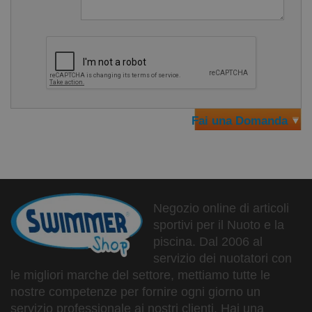
Fai una Domanda
Negozio online di articoli
sportivi per il Nuoto e la
piscina. Dal 2006 al
servizio dei nuotatori con
le migliori marche del settore, mettiamo tutte le
nostre competenze per fornire ogni giorno un
servizio professionale ai nostri clienti. Hai una