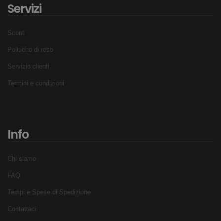
Servizi
Sconti
Politiche di reso
Servizio clienti
Termini e condizioni
Info
Chi siamo
FAQ
Tempi e Spese di Spedizione
Contattaci