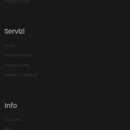
Notifiche Email
Servizi
Sconti
Politiche di reso
Servizio clienti
Termini e condizioni
Info
Chi siamo
FAQ