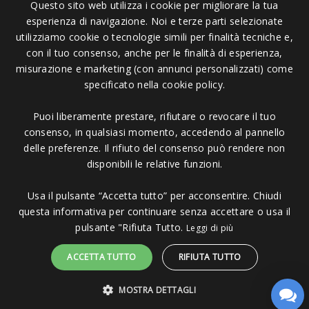
Questo sito web utilizza i cookie per migliorare la tua
esperienza di navigazione. Noi e terze parti selezionate
utilizziamo cookie o tecnologie simili per finalità tecniche e,
con il tuo consenso, anche per le finalità di esperienza,
misurazione e marketing (con annunci personalizzati) come
Pagamenti Accettati
specificato nella cookie policy.
Puoi liberamente prestare, rifiutare o revocare il tuo
consenso, in qualsiasi momento, accedendo al pannello
delle preferenze. Il rifiuto del consenso può rendere non
disponibili le relative funzioni.
Copyright © 2006 - 2023 -
Icarus Project sas
- Via Bordigona, 5 - 54100
Massa MS - Tel 0585026137 - P.IVA 01151030457 - REA MS 117168
Usa il pulsante “Accetta tutto” per acconsentire. Chiudi
questa informativa per continuare senza accettare o usa il
pulsante "Rifiuta Tutto.
Leggi di più
ACCETTA TUTTO
RIFIUTA TUTTO
MOSTRA DETTAGLI
Sito protetto da reCAPTCHA.
Privacy
-
Termini e condizioni