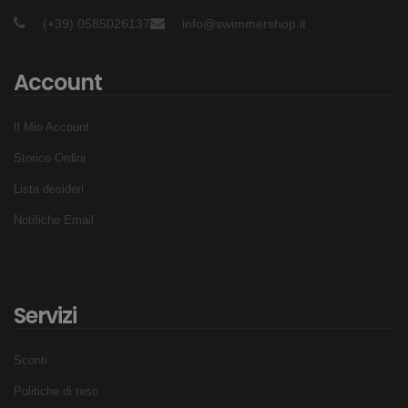
(+39) 0585026137
info@swimmershop.it
Account
Il Mio Account
Storico Ordini
Lista desideri
Notifiche Email
Servizi
Sconti
Politiche di reso