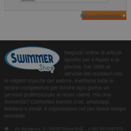
Fai una Domanda
Negozio online di articoli
sportivi per il Nuoto e la
piscina. Dal 2006 al
servizio dei nuotatori con
le migliori marche del settore, mettiamo tutte le
nostre competenze per fornire ogni giorno un
servizio professionale ai nostri clienti. Hai una
domanda? Contattaci tramite chat, whatsapp,
telefono o email, ti risponidamo nel piu' breve tempo
possibile.
Via Bordigona, 5 - 54100 Massa Ms
(+39) 3513041375