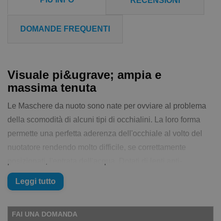
RECENSIONI
DOMANDE FREQUENTI
Visuale pi&ugrave; ampia e
massima tenuta
Le Maschere da nuoto sono nate per ovviare al problema
della scomodità di alcuni tipi di occhialini. La loro forma
permette una perfetta aderenza dell'occhiale al volto del
nuotatore rendendo molto difficile, se correttamente
posizionati, l'entrata dell'acqua. Dotati di lenti anti-
appannamento, lenti ampia per una migliore visuale,
Leggi tutto
protezione anti UV, elastico in silicone regolabile. Lenti in
POLICARBONATO. Ottimi per il nuoto in piscina ma anche
FAI UNA DOMANDA
in acque libere!