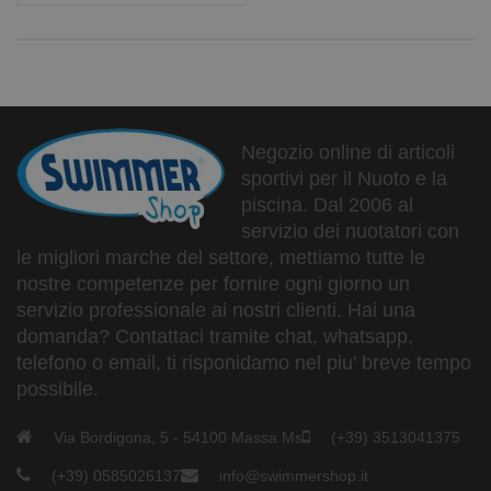
Negozio online di articoli
sportivi per il Nuoto e la
piscina. Dal 2006 al
servizio dei nuotatori con
le migliori marche del settore, mettiamo tutte le
nostre competenze per fornire ogni giorno un
servizio professionale ai nostri clienti. Hai una
domanda? Contattaci tramite chat, whatsapp,
telefono o email, ti risponidamo nel piu' breve tempo
possibile.
Via Bordigona, 5 - 54100 Massa Ms
(+39) 3513041375
(+39) 0585026137
info@swimmershop.it