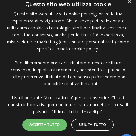
×
Privacy Policy
Questo sito web utilizza cookie
Cookie Policy
Questo sito web utilizza i cookie per migliorare la tua
esperienza di navigazione. Noi e terze parti selezionate
utilizziamo cookie o tecnologie simili per finalità tecniche e,
con il tuo consenso, anche per le finalità di esperienza,
misurazione e marketing (con annunci personalizzati) come
Seguici su:
specificato nella cookie policy.
Puoi liberamente prestare, rifiutare o revocare il tuo
consenso, in qualsiasi momento, accedendo al pannello
delle preferenze. Il rifiuto del consenso può rendere non
disponibili le relative funzioni.
Pagamenti Accettati
Usa il pulsante “Accetta tutto” per acconsentire. Chiudi
questa informativa per continuare senza accettare o usa il
pulsante "Rifiuta Tutto.
Leggi di più
ACCETTA TUTTO
RIFIUTA TUTTO
Copyright © 2006 - 2023 -
Icarus Project sas
- Via Bordigona, 5 - 54100