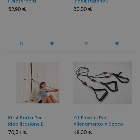
Fisioterapia
Riabilitazione E
Imbracatura Collo
Fisioterapia...
52,90 €
80,00 €
Kit A Porta Per
Kit Elastici Per
Riabilitazione E
Allenamento A Secco
Fisioterapia...
90/270 Cm
70,54 €
49,00 €