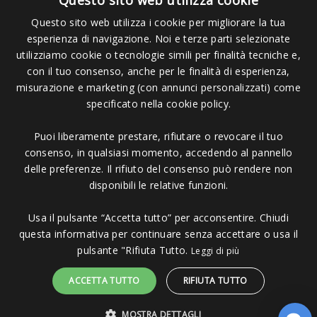
Questo sito web utilizza cookie
FAQ
Questo sito web utilizza i cookie per migliorare la tua
Tempi e Spese di Spedizione
esperienza di navigazione. Noi e terze parti selezionate
utilizziamo cookie o tecnologie simili per finalità tecniche e,
Contattaci
con il tuo consenso, anche per le finalità di esperienza,
misurazione e marketing (con annunci personalizzati) come
specificato nella cookie policy.
Privacy E Cookie
Puoi liberamente prestare, rifiutare o revocare il tuo
consenso, in qualsiasi momento, accedendo al pannello
Gestisci le tue preferenze relative alla privacy
delle preferenze. Il rifiuto del consenso può rendere non
disponibili le relative funzioni.
Privacy Policy
Usa il pulsante “Accetta tutto” per acconsentire. Chiudi
Cookie Policy
questa informativa per continuare senza accettare o usa il
pulsante "Rifiuta Tutto.
Leggi di più
ACCETTA TUTTO
RIFIUTA TUTTO
Seguici su:
MOSTRA DETTAGLI