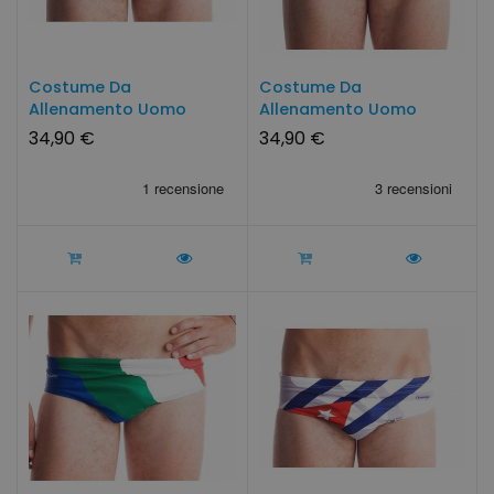
Costume Da
Costume Da
Allenamento Uomo
Allenamento Uomo
CHAOS By SwimmerWear
SPAGNA By
34,90 €
34,90 €
SwimmerWear