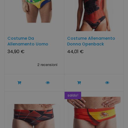
Costume Da
Costume Allenamento
Allenamento Uomo
Donna Openback
BRASILE By SwimmerWear
CHAOS...
34,90 €
44,01 €
saldo!