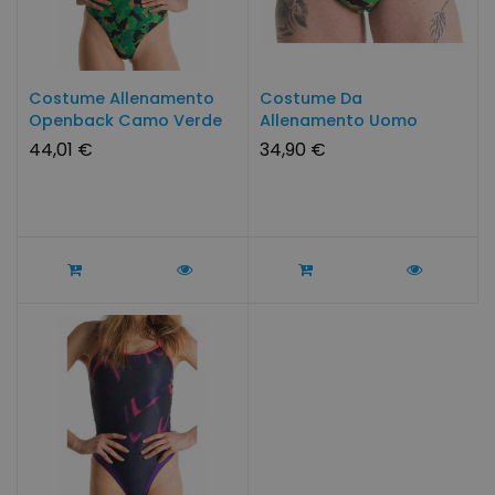
Costume Allenamento
Costume Da
Openback Camo Verde
Allenamento Uomo
Chiaro...
Camo Verde Chiaro...
44,01 €
34,90 €