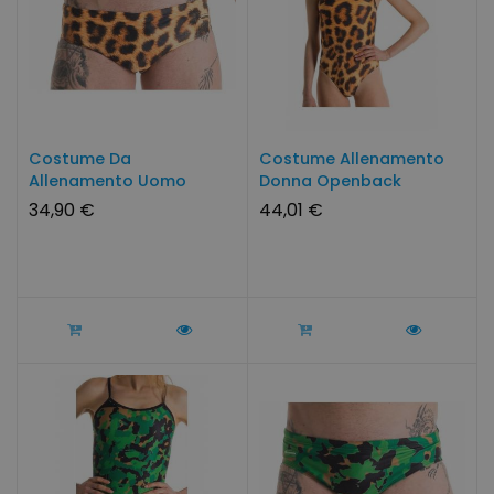
Costume Da
Costume Allenamento
Allenamento Uomo
Donna Openback
Leopardo By...
Leopardo...
34,90 €
44,01 €