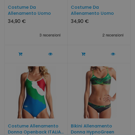
Costume Da
Costume Da
Allenamento Uomo
Allenamento Uomo
ITALIA By SwimmerWear
CUBA By SwimmerWear
34,90 €
34,90 €
Costume Allenamento
Bikini Allenamento
Donna Openback ITALIA...
Donna HypnoGreen