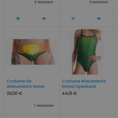
Costume Da
Costume Allenamento
Allenamento Uomo
Donna Openback
Tritone By SwimmerWear
Sirena...
29,00 €
44,01 €