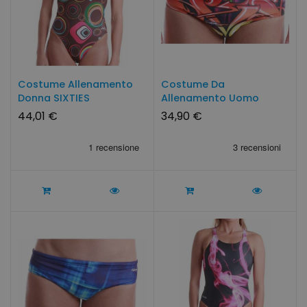
Costume Allenamento
Costume Da
Donna SIXTIES
Allenamento Uomo
SwimmerWear
GRAFFITI By...
44,01 €
34,90 €