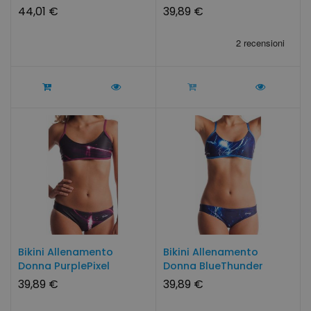
Swimmershop
44,01 €
39,89 €
Bikini Allenamento
Bikini Allenamento
Donna PurplePixel
Donna BlueThunder
Swimmershop
SwimmerWear
39,89 €
39,89 €