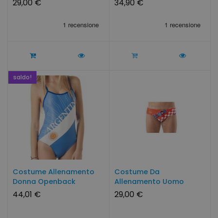
29,00 €
34,90 €
saldo!
Costume Allenamento
Costume Da
Donna Openback
Allenamento Uomo
ARGENTINA...
CROAZIA By
44,01 €
29,00 €
SwimmerWear