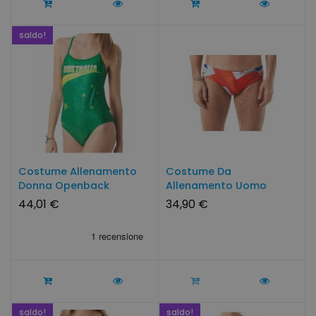
saldo!
Costume Allenamento
Costume Da
Donna Openback
Allenamento Uomo
AUSTRALIA...
INGHILTERRA By...
44,01 €
34,90 €
saldo!
saldo!