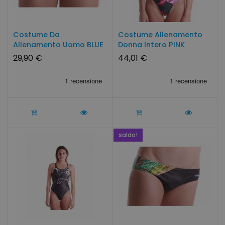
Costume Da
Costume Allenamento
Allenamento Uomo BLUE
Donna Intero PINK
STRIPE By...
SMOKE...
29,90 €
44,01 €
saldo!