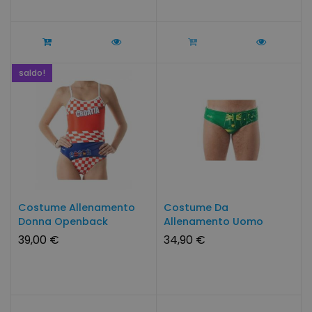
saldo!
Costume Allenamento
Costume Da
Donna Openback
Allenamento Uomo
CROAZIA...
AUSTRALIA By...
39,00 €
34,90 €