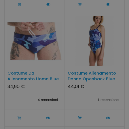
Costume Da
Costume Allenamento
Allenamento Uomo Blue
Donna Openback Blue
Camo By...
Camo...
34,90 €
44,01 €