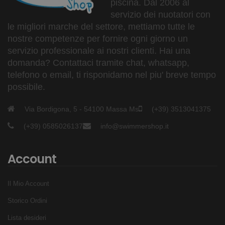
piscina. Dal 2006 al
servizio dei nuotatori con
le migliori marche del settore, mettiamo tutte le
nostre competenze per fornire ogni giorno un
servizio professionale ai nostri clienti. Hai una
domanda? Contattaci tramite chat, whatsapp,
telefono o email, ti risponidamo nel piu' breve tempo
possibile.
Via Bordigona, 5 - 54100 Massa Ms
(+39) 3513041375
(+39) 0585026137
info@swimmershop.it
Account
Il Mio Account
Storico Ordini
Lista desideri