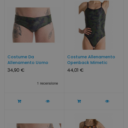
Costume Da
Costume Allenamento
Allenamento Uomo
Openback Mimetic
Camo Verde Scuro By...
Verde...
34,90 €
44,01 €