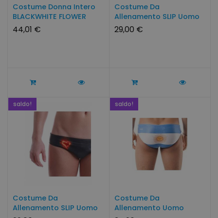
Costume Donna Intero
Costume Da
BLACKWHITE FLOWER
Allenamento SLIP Uomo
SwimWear
RAINBOW
44,01 €
29,00 €
saldo!
saldo!
Costume Da
Costume Da
Allenamento SLIP Uomo
Allenamento Uomo
CUORE Di FUOCO
ARGENTINA By...