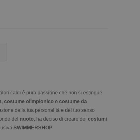
olori caldi è pura passione che non si estingue
a
,
costume olimpionico
o
costume da
ione della tua personalità e del tuo senso
 mondo del
nuoto
, ha deciso di creare dei
costumi
lusiva
SWIMMERSHOP