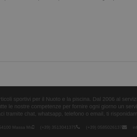
ticoli sportivi per il Nuoto e la piscina. Dal 2006 al servi
tte le nostre competenze per fornire ogni giorno un serviz
 tramite chat, whatsapp, telefono o email, ti risponidam
- 54100 Massa Ms
(+39) 3513041375
(+39) 0585026137
i