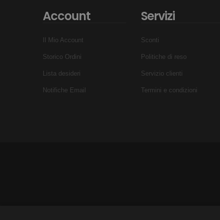
Account
Servizi
Il Mio Account
Sconti
Storico Ordini
Politiche di reso
Lista desideri
Servizio clienti
Notifiche Email
Termini e condizioni