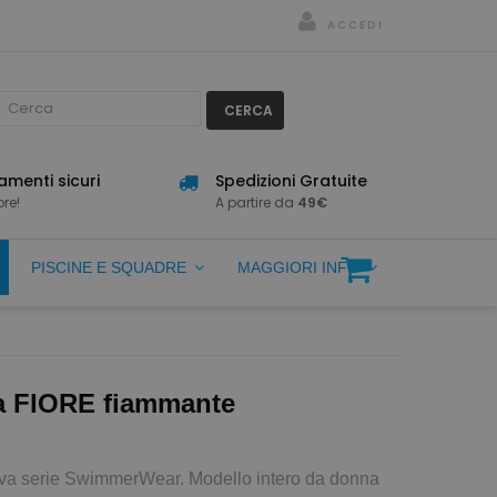
ACCEDI
CERCA
menti sicuri
Spedizioni Gratuite
re!
A partire da
49€
PISCINE E SQUADRE
MAGGIORI INFO
a FIORE fiammante
ova serie SwimmerWear. Modello intero da donna