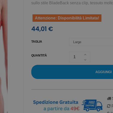
sullo stile BladeBack senza clip, tessuto molto
Attenzione: Disponibilità Limitata!
44,01 €
TAGLIA
QUANTITÀ
AGGIUNGI
S
R