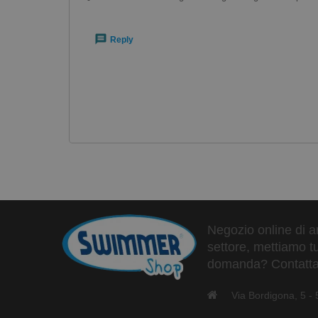
Reply
Negozio online di ar
settore, mettiamo tu
domanda? Contattaci
Via Bordigona, 5 