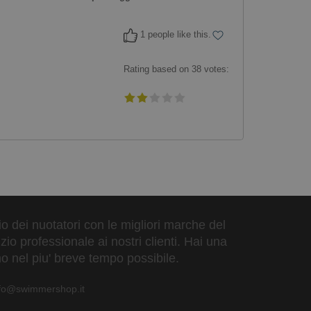
1 people like this.
Rating based on
38
votes:
zio dei nuotatori con le migliori marche del
io professionale ai nostri clienti. Hai una
o nel piu' breve tempo possibile.
nfo@swimmershop.it