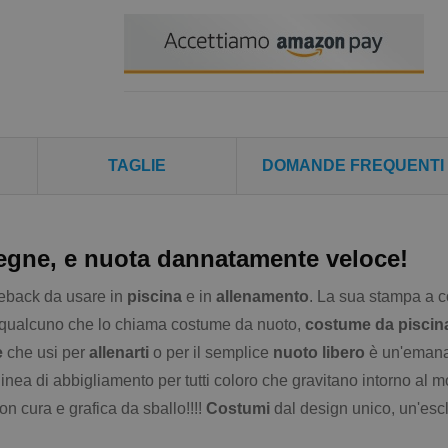
TAGLIE
DOMANDE FREQUENTI
pegne, e nuota dannatamente veloce!
eback da usare in
piscina
e in
allenamento
. La sua stampa a c
e qualcuno che lo chiama costume da nuoto,
costume da piscin
e
che usi per
allenarti
o per il semplice
nuoto libero
è un'emanaz
 linea di abbigliamento per tutti coloro che gravitano intorno al
con cura e grafica da sballo!!!!
Costumi
dal design unico, un'esc