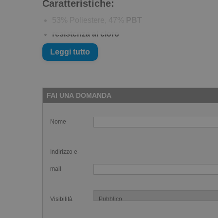
Caratteristiche:
53% Poliestere, 47%
PBT
resistenza al cloro
cuciture rinforzate
Leggi tutto
FAI UNA DOMANDA
Nome
Indirizzo e-
mail
Visibilità