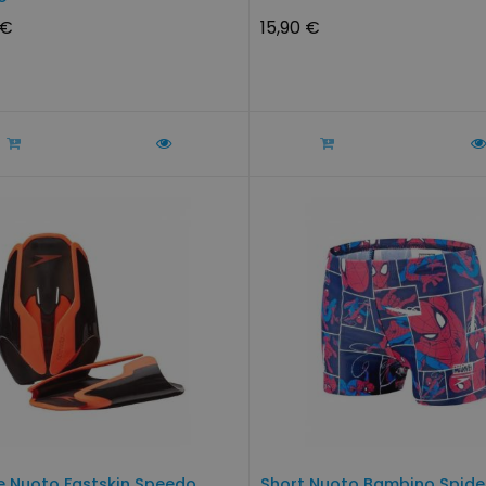
 €
15,90 €
e Nuoto Fastskin Speedo
Short Nuoto Bambino Spide