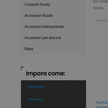
ha creat
Costumi Nuoto
livello.
Accessori Nuoto
Guard
Accessori Allenamento
Accessori per piscine
Mare
Impara come:
Scegliere
Montare
Cuffia
Speed