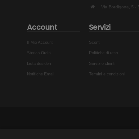
Via Bordigona, 5 
Account
Servizi
Il Mio Account
Sconti
Storico Ordini
Politiche di reso
Lista desideri
Servizio clienti
Notifiche Email
Termini e condizioni