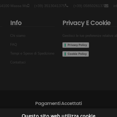
- 54100 Massa Ms
(+39) 3513041375
(+39) 0585026137
i
Info
Privacy E Cookie
Chi siamo
Gestisci le tue preferenze relative a
FAQ
Privacy Policy
Tempi e Spese di Spedizione
Cookie Policy
Contattaci
Pagamenti Accettati
Questo sito web utilizza cookie