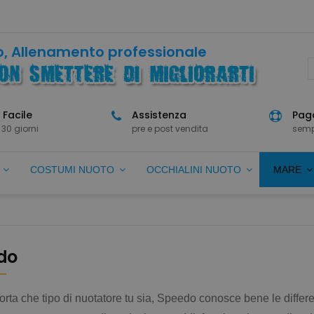
, Allenamento professionale
 Facile
Assistenza
Paga
 30 giorni
pre e post vendita
semp
O
COSTUMI NUOTO
OCCHIALINI NUOTO
MARE
do
rta che tipo di nuotatore tu sia, Speedo conosce bene le differ