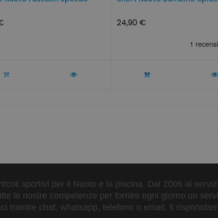
€
24,90 €
ticoli sportivi per il Nuoto e la piscina. Dal 2006 al servi
tte le nostre competenze per fornire ogni giorno un serviz
 tramite chat, whatsapp, telefono o email, ti risponidam