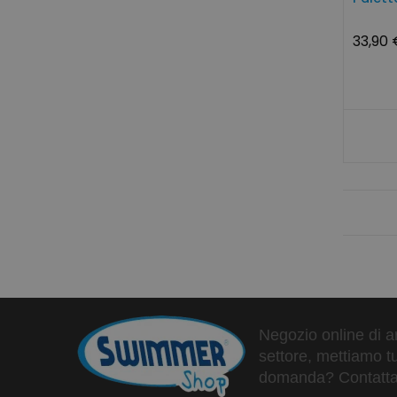
33,90 
Negozio online di ar
settore, mettiamo tu
domanda? Contattaci