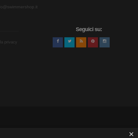
nfo@swimmershop.it
Seguici su:
lla privacy
×