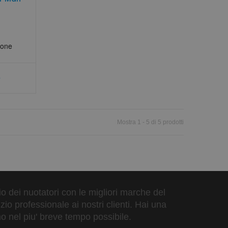
Mostra 1 - 5 di 5 prodotti
zio dei nuotatori con le migliori marche del
io professionale ai nostri clienti. Hai una
o nel piu' breve tempo possibile.