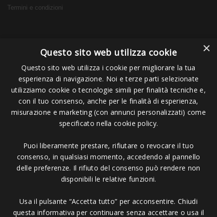
Termini e condizioni
×
Questo sito web utilizza cookie
Info
Questo sito web utilizza i cookie per migliorare la tua
esperienza di navigazione. Noi e terze parti selezionate
Chi siamo
utilizziamo cookie o tecnologie simili per finalità tecniche e,
FAQ
con il tuo consenso, anche per le finalità di esperienza,
misurazione e marketing (con annunci personalizzati) come
Tempi e Spese di Spedizione
specificato nella cookie policy.
Contattaci
Puoi liberamente prestare, rifiutare o revocare il tuo
consenso, in qualsiasi momento, accedendo al pannello
delle preferenze. Il rifiuto del consenso può rendere non
Privacy E Cookie
disponibili le relative funzioni.
Usa il pulsante “Accetta tutto” per acconsentire. Chiudi
Gestisci le tue preferenze relative alla privacy
questa informativa per continuare senza accettare o usa il