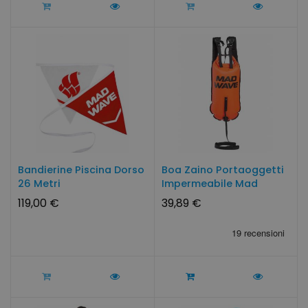
Bandierine Piscina Dorso
Boa Zaino Portaoggetti
26 Metri
Impermeabile Mad
Wave...
119,00 €
39,89 €