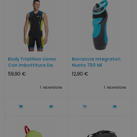
Body Triathlon Uomo
Borraccia Integratori
Con Imbottitura Da
Nuoto 750 Ml
Running
59,90 €
12,90 €