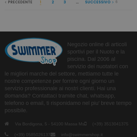
6
PRECEDENTE
1
2
3
...
SUCCESSIVO
Negozio online di articoli
sportivi per il Nuoto e la
piscina. Dal 2006 al
servizio dei nuotatori con
le migliori marche del settore, mettiamo tutte le
nostre competenze per fornire ogni giorno un
servizio professionale ai nostri clienti. Hai una
domanda? Contattaci tramite chat, whatsapp,
telefono o email, ti risponidamo nel piu' breve tempo
possibile.
Via Bordigona, 5 - 54100 Massa Ms
(+39) 3513041375
(+39) 0585026137
info@swimmershop.it