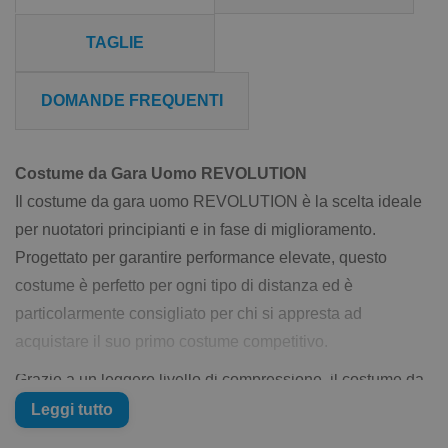
TAGLIE
DOMANDE FREQUENTI
Costume da Gara Uomo REVOLUTION
Il costume da gara uomo REVOLUTION è la scelta ideale
per nuotatori principianti e in fase di miglioramento.
Progettato per garantire performance elevate, questo
costume è perfetto per ogni tipo di distanza ed è
particolarmente consigliato per chi si appresta ad
acquistare il suo primo costume competitivo.
Grazie a un leggero livello di compressione, il costume da
gara uomo REVOLUTION offre il giusto equilibrio tra
Leggi tutto
supporto e comfort. La struttura avanzata del tessuto