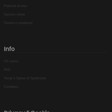
Politiche di reso
Servizio clienti
Termini e condizioni
Info
Chi siamo
FAQ
Tempi e Spese di Spedizione
Contattaci