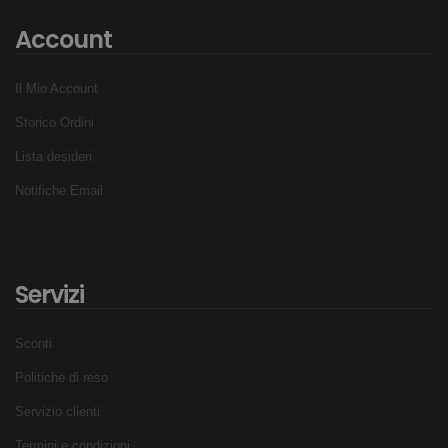
Account
Il Mio Account
Storico Ordini
Lista desideri
Notifiche Email
Servizi
Sconti
Politiche di reso
Servizio clienti
Termini e condizioni