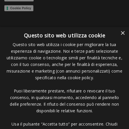
Cookie Policy
×
Questo sito web utilizza cookie
Seguici su:
Questo sito web utilizza i cookie per migliorare la tua
esperienza di navigazione. Noi e terze parti selezionate
utilizziamo cookie o tecnologie simili per finalità tecniche e,
con il tuo consenso, anche per le finalità di esperienza,
misurazione e marketing (con annunci personalizzati) come
specificato nella cookie policy.
Pagamenti Accettati
Puoi liberamente prestare, rifiutare o revocare il tuo
consenso, in qualsiasi momento, accedendo al pannello
delle preferenze. Il rifiuto del consenso può rendere non
disponibili le relative funzioni.
Copyright © 2006 - 2023 -
Icarus Project sas
- Via Bordigona, 5 - 54100
Usa il pulsante “Accetta tutto” per acconsentire. Chiudi