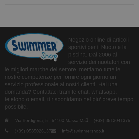
Negozio online di articoli
sportivi per il Nuoto e la
piscina. Dal 2006 al
servizio dei nuotatori con
le migliori marche del settore, mettiamo tutte le
nostre competenze per fornire ogni giorno un
servizio professionale ai nostri clienti. Hai una
domanda? Contattaci tramite chat, whatsapp,
telefono o email, ti risponidamo nel piu' breve tempo
possibile.
Via Bordigona, 5 - 54100 Massa Ms
(+39) 3513041375
(+39) 0585026137
info@swimmershop.it