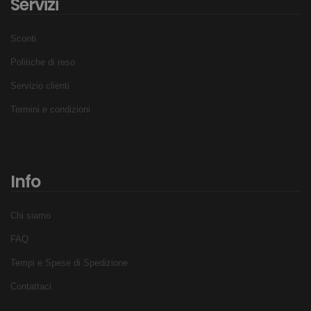
Servizi
Sconti
Politiche di reso
Servizio clienti
Termini e condizioni
Info
Chi siamo
FAQ
Tempi e Spese di Spedizione
Contattaci