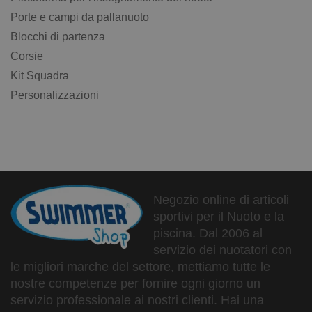
Porte e campi da pallanuoto
Blocchi di partenza
Corsie
Kit Squadra
Personalizzazioni
Negozio online di articoli
sportivi per il Nuoto e la
piscina. Dal 2006 al
servizio dei nuotatori con
le migliori marche del settore, mettiamo tutte le
nostre competenze per fornire ogni giorno un
servizio professionale ai nostri clienti. Hai una