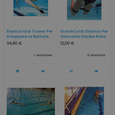
Elastico Kick Trainer Per
StrechCordz Elastico Per
Sviluppare La Battuta...
Ginocchia Gambe Rana
34,90 €
12,00 €