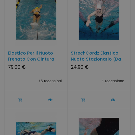
Elastico Per Il Nuoto
StrechCordz Elastico
Frenato Con Cintura
Nuoto Stazionario (da
Lungo
Fermi)
79,00 €
24,90 €