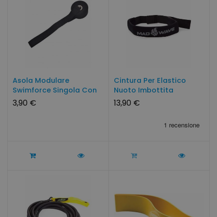
Asola Modulare
Cintura Per Elastico
Swimforce Singola Con
Nuoto Imbottita
Aggancio...
Neoprene
3,90 €
13,90 €