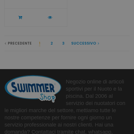
PRECEDENTE
1
2
3
SUCCESSIVO
Negozio online di articoli
sportivi per il Nuoto e la
piscina. Dal 2006 al
servizio dei nuotatori con
le migliori marche del settore, mettiamo tutte le
nostre competenze per fornire ogni giorno un
servizio professionale ai nostri clienti. Hai una
domanda? Contattaci tramite chat, whatsapp,