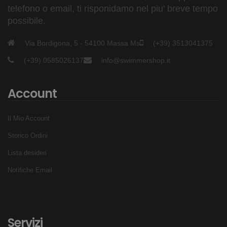
telefono o email, ti risponidamo nel piu' breve tempo
possibile.
Via Bordigona, 5 - 54100 Massa Ms
(+39) 3513041375
(+39) 0585026137
info@swimmershop.it
Account
Il Mio Account
Storico Ordini
Lista desideri
Notifiche Email
Servizi