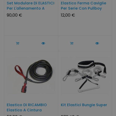
Set Modulare Di ELASTICI
Elastico Ferma Caviglie
Per L'allenamento A
Per Serie Con Pullboy
Secco
90,00 €
12,00 €
Elastico Di RICAMBIO
Kit Elastici Bungie Super
Elastico A Cintura
Lungo...