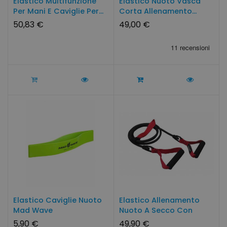
Elastico Multifunzione
Elastico Nuoto Vasca
Per Mani E Caviglie Per...
Corta Allenamento...
50,83 €
49,00 €
Elastico Caviglie Nuoto
Elastico Allenamento
Mad Wave
Nuoto A Secco Con
Maniglie
5,90 €
49,90 €