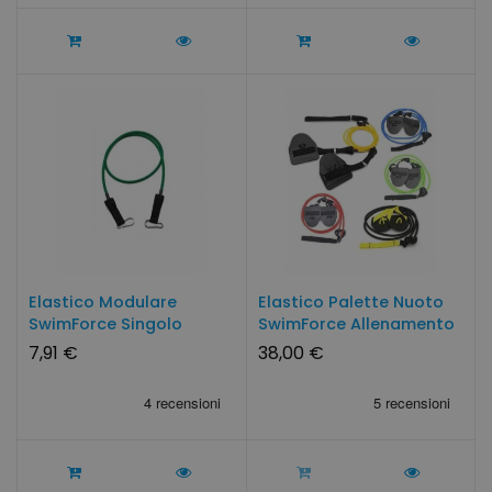
Elastico Modulare
Elastico Palette Nuoto
SwimForce Singolo
SwimForce Allenamento
A...
7,91 €
38,00 €