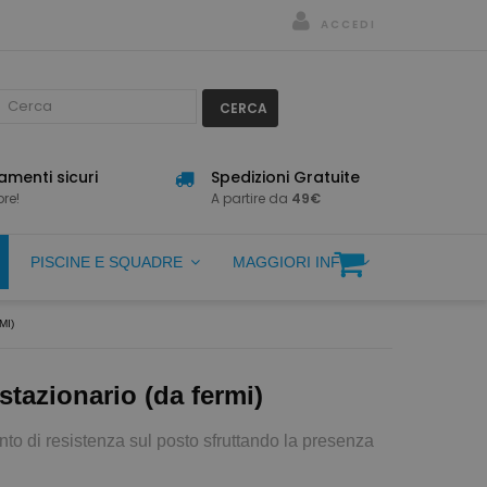
ACCEDI
CERCA
menti sicuri
Spedizioni Gratuite
re!
A partire da
49€
PISCINE E SQUADRE
MAGGIORI INFO
MI)
tazionario (da fermi)
to di resistenza sul posto sfruttando la presenza