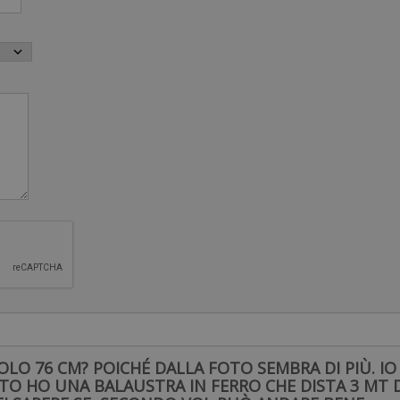
ello di resistenza:
ttata da un gruppo di atleti per migliorare la bracciata, la resiste
vicinato da poco al mondo del nuoto e vuole migliorarsi.
mbini dovrebbero utilizzarli unicamente sotto la supervizione di un
 del limite elastico dello Strechcordz. Controllate periodicamen
ico lontano dal volto mentre eseguite gli esercizi. Non lasciate m
re qualcuno. Leggete con attenzione tutte le istruzioni prima dell
 dall'utilizzo errato dei prodotti Strechcordz. Consultate un me
OLO 76 CM? POICHÉ DALLA FOTO SEMBRA DI PIÙ. I
LATO HO UNA BALAUSTRA IN FERRO CHE DISTA 3 MT 