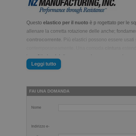
Questo
elastico per il nuoto
è p rogettato per le s
allenare la corretta rotazione delle anche; fondamen
controcorrente
. Più elastici possono essere usati 
contemporaneamente. Una comoda
cintura
estendi
lato. Gli
elastici
di questo prodotto non sono interca
Leggi tutto
FAI UNA DOMANDA
Nome
Indirizzo e-