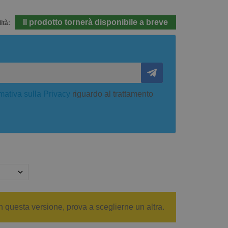
Il prodotto tornerà disponibile a breve
ità:
mativa sulla Privacy
riguardo al trattamento
n questa versione, prova a sceglierne un altra.