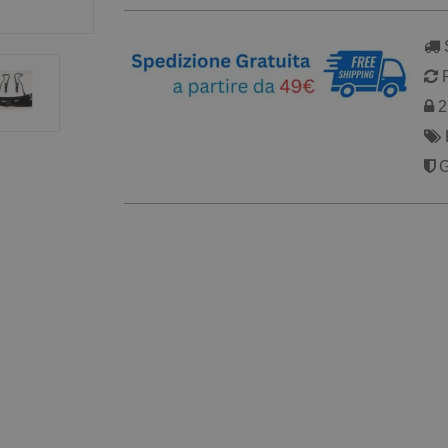
S
R
2 
G