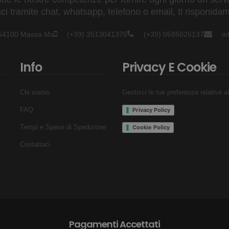
 tramite chat, whatsapp, telefono o email, ti risponidam
- 54100 Massa Ms
(+39) 3513041375
(+39) 0585026137
i
Info
Privacy E Cookie
Chi siamo
Gestisci le tue preferenze relative a
FAQ
Privacy Policy
Tempi e Spese di Spedizione
Cookie Policy
Contattaci
Pagamenti Accettati