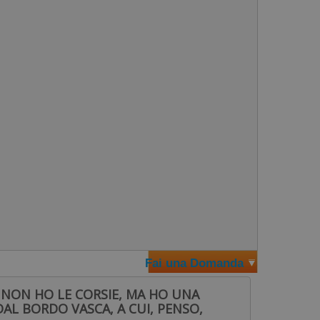
nza e la forza. Questi attrezzi sono utilizzabili non
 adulto. Non tirare l'elastico più di tre volte la
te il tubo elastico per sincerarvi che non si siano
ai andare l'elastico mentre è in tensione Non usate
'uso. NZ Manufacturing e Icarus Project snc non si
Fai una Domanda
dico prima dell'utilizzo delle Strechcordz se non
O NON HO LE CORSIE, MA HO UNA
DAL BORDO VASCA, A CUI, PENSO,