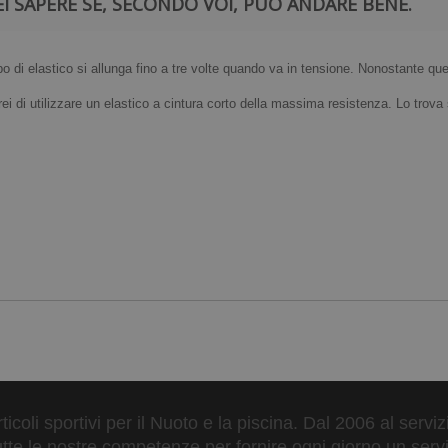
I SAPERE SE, SECONDO VOI, PUÒ ANDARE BENE.
are allunga la vita degli elastici Strechcordz.
po di elastico si allunga fino a tre volte quando va in tensione. Nonostante ques
violetti del sole.
 (tipo gesso) sarà saggio trattare il tubo con una sostanza protet
i di utilizzare un elastico a cintura corto della massima resistenza. Lo trova s
a corrente per rimuovere i residui di cloro.
ticoli sportivi per il Nuoto e la piscina. Dal 2006 al servi
tte le nostre competenze per fornire ogni giorno un serviz