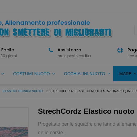
, Allenamento professionale
 Facile
Assistenza
Paga
 30 giorni
pre e post vendita
semp
O
COSTUMI NUOTO
OCCHIALINI NUOTO
MARE
ELASTICI TECNICA NUOTO
STRECHCORDZ ELASTICO NUOTO STAZIONARIO (DA FER
StrechCordz Elastico nuoto s
Progettato per le squadre che fanno allenamen
delle corsie.