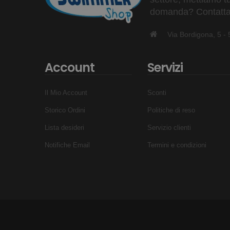
domanda? Contattaci
Via Bordigona, 5 
Account
Servizi
Il Mio Account
Sconti
Storico Ordini
Politiche di reso
Lista desideri
Servizio clienti
Notifiche Email
Termini e condizioni