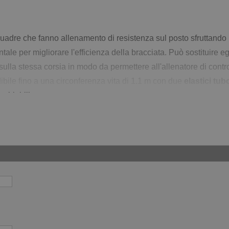
quadre che fanno allenamento di resistenza sul posto sfruttando
tale per migliorare l'efficienza della bracciata. Può sostituire
sulla stessa corsia in modo da permettere all'allenatore di contro
bile fino a una circonferenza vita di 1.1 m con due
elastici tubo
mbiabili.