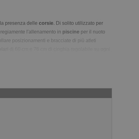
 la presenza delle
corsie
. Di solito utilizzato per
 egregiamente l'allenamento in
piscine
per il nuoto
llare posizionamenti e bracciate di più atleti
lari
di 60 cm e 76 cm di cinghia regolabile su ogni