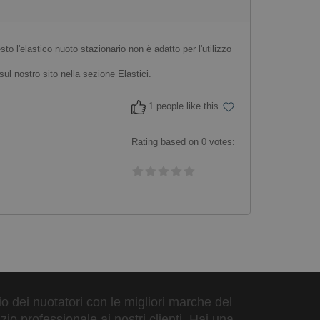
to l'elastico nuoto stazionario non è adatto per l'utilizzo
tiva per il lattice.
ul nostro sito nella sezione Elastici.
1 people like this.
Rating based on
0
votes:
zio dei nuotatori con le migliori marche del
io professionale ai nostri clienti. Hai una