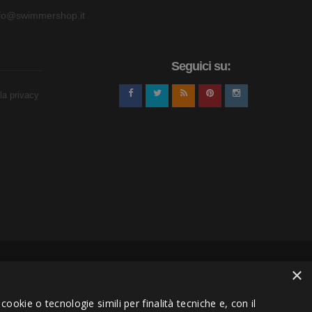
nfo@swimmershop.it
Seguici su:
lla privacy
×
ookie o tecnologie simili per finalità tecniche e, con il