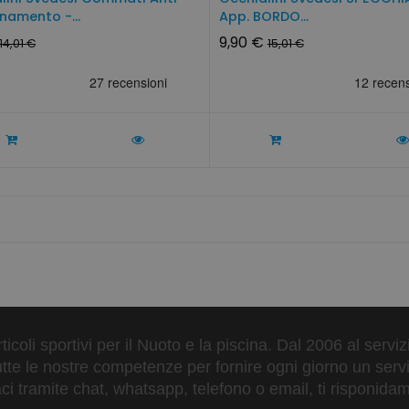
amento -...
App. BORDO...
9,90 €
14,01 €
15,01 €
ticoli sportivi per il Nuoto e la piscina. Dal 2006 al servi
tte le nostre competenze per fornire ogni giorno un serviz
 tramite chat, whatsapp, telefono o email, ti risponidam