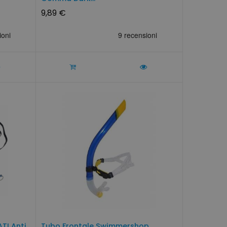
9,89 €
TI Anti
Tubo Frontale Swimmershop