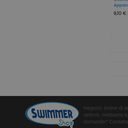
Appann
9,10 €
Negozio online di ar
settore, mettiamo tu
domanda? Contattaci