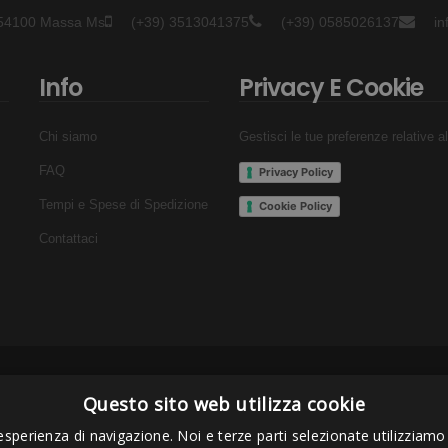
- 54100 Massa Ms
(+39) 3513041375
(+39) 0585026137
i
Info
Privacy E Cookie
Chi siamo
Gestisci le tue preferenze relative a
FAQ
Privacy Policy
Tempi e Spese di Spedizione
Cookie Policy
Contattaci
Pagamenti Accettati
Questo sito web utilizza cookie
esperienza di navigazione. Noi e terze parti selezionate utilizziamo c