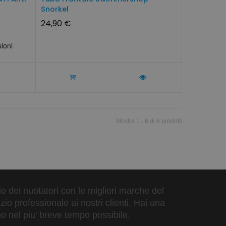
Snorkel
24,90 €
Mostra 1 - 6 di 6 prodotti
zio dei nuotatori con le migliori marche del
io professionale ai nostri clienti. Hai una
o nel piu' breve tempo possibile.