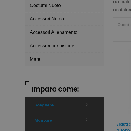
occhiali
Costumi Nuoto
nuotator
Accessori Nuoto
Guard
Accessori Allenamento
Accessori per piscine
Mare
Impara come:
Scegliere
Montare
Elasti
Nuoto 