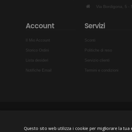
Via Bordigona, 5 
Account
Servizi
Il Mio Account
Sconti
Storico Ordini
Politiche di reso
Lista desideri
Servizio clienti
Notifiche Email
Termini e condizioni
Questo sito web utilizza i cookie per migliorare la tua 