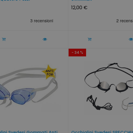
€
12,00 €
- 34 %
lini Svedesi Gommati Anti
Occhialini Svedesi SPECCHIA