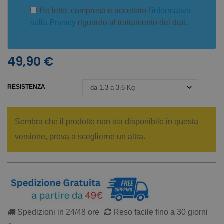
Ho letto, compreso e accettato l'
informativa
sulla Privacy
riguardo al trattamento dei dati.
49,90 €
RESISTENZA
Sembra che il prodotto non sia disponibile in questa
versione, prova a sceglierne un altra.
Spedizioni in 24/48 ore
Reso facile fino a 30 giorni