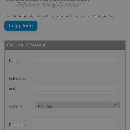
Un kit di elastici per l'allenamento a secco. Questo kit
include
un paio di
palette
ed un paio di
elastici in guaina
Leggi tutto
tubolare
di un metro e venti
(1,2m) di lunghezza
,
terminanti in un unico
anello di fissaggio
. Per montare gli
FAI UNA DOMANDA
elastici STRECHORDZ: Scegliete un area abbastanza
spaziosa che vi permetta di eseguire tutti gli esercizi.
Nome
Scegliete un punto di ancoraggio solido, come una
maniglia, una ringhiera, un palo o una recinzione. Usate
Indirizzo e-
l'anello di montaggio come un nodo scorsoio intorno al
mail
punto di ancoraggio scelto
Visibilità
Domanda