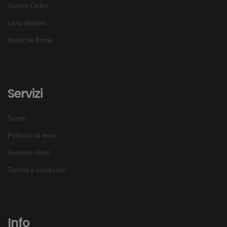
Storico Ordini
Lista desideri
Notifiche Email
Servizi
Sconti
Politiche di reso
Servizio clienti
Termini e condizioni
Info