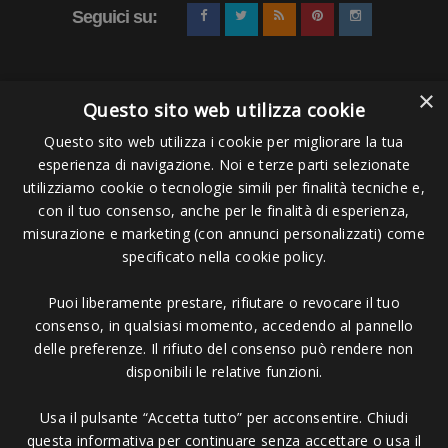
Seguici su:
Rosso
-5.4 a 14.1 Kg di traino
Blu
-6.3 a 15.4 Kg di traino
Quando ordini l&#39;articolo RICORDATI di
×
Questo sito web utilizza cookie
specificare, utilizzando l&#39;apposita
casella, il colore dell&#39;articolo scelto.
Questo sito web utilizza i cookie per migliorare la tua
esperienza di navigazione. Noi e terze parti selezionate
La linea StrechCordz di articoli per il nuoto fu progettata da
Pagamenti Accettati
utilizziamo cookie o tecnologie simili per finalità tecniche e,
un gruppo di atleti per migliorare la bracciata, la resistenza
con il tuo consenso, anche per le finalità di esperienza,
e la forza. Questi attrezzi sono utilizzabili non solo da atleti
misurazione e marketing (con annunci personalizzati) come
specificato nella cookie policy.
veri e propri ma anche da chi si è avvicinato da poco al
mondo del nuoto e vuole migliorarsi.
Puoi liberamente prestare, rifiutare o revocare il tuo
Copyright © 2006 - 2023 -
Icarus Project sas
- Via Bordigona, 5 - 54100
consenso, in qualsiasi momento, accedendo al pannello
ATTENZIONE
Massa MS - Tel 0585026137 - P.IVA 01151030457 - REA MS 117168
delle preferenze. Il rifiuto del consenso può rendere non
Gli elastici Strechcordz non sono un giocattolo; i bambini
disponibili le relative funzioni.
dovrebbero utilizzarli unicamente sotto la supervizione di
Usa il pulsante “Accetta tutto” per acconsentire. Chiudi
un adulto. Non tirare l'elastico più di tre volte la sua
questa informativa per continuare senza accettare o usa il