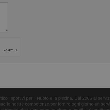
siddette cuffie a calotta, lisce. Realizzate in silicone morbido e 
molto resistente. Disponibile in tre taglie, si adatta saldamente al
ossare. In breve questa cuffia da gara per nuotatori unisce tutti
ne.
ara Nuoto Piscina approvata FINA:
ticoli sportivi per il Nuoto e la piscina. Dal 2006 al servi
tte le nostre competenze per fornire ogni giorno un serviz
 tramite chat, whatsapp, telefono o email, ti risponidam