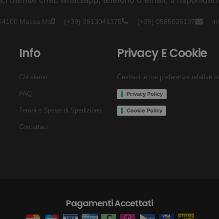
- 54100 Massa Ms
(+39) 3513041375
(+39) 0585026137
i
Info
Privacy E Cookie
Chi siamo
Gestisci le tue preferenze relative a
FAQ
Privacy Policy
Tempi e Spese di Spedizione
Cookie Policy
Contattaci
Pagamenti Accettati