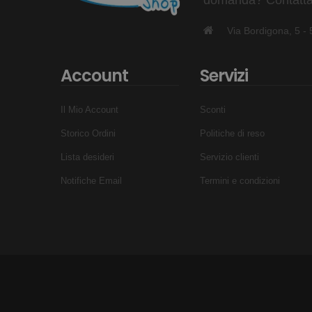
Via Bordigona, 5 
Account
Servizi
Il Mio Account
Sconti
Storico Ordini
Politiche di reso
Lista desideri
Servizio clienti
Notifiche Email
Termini e condizioni