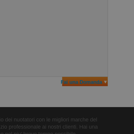
flessibile la cui qualità è superiore allo standard di
la testa, ma non la stringe troppo. È, quindi, più
 i vantaggi di una cuffia da gara 3D con la comodità
Fai una Domanda
zio dei nuotatori con le migliori marche del
io professionale ai nostri clienti. Hai una
o nel piu' breve tempo possibile.