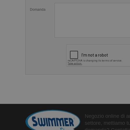
La richiesta maggiore è stata di Cuffie 3D Soft, le co
mercato. Il silicone di queste cuffie è contenitivo e 
Domanda
confortevole. Ma anche incredibilmente facile da ind
e la facilità di utilizzo di una classica cuffia in silico
Caratteristiche della&nbsp;Calotta G
Calotta da Gara
Liscia e senza pieghe
Idrodinamica
Resta al suo posto (se indossata correttamente)
Disponibile in tre taglie:
Small (circonferenza testa 54-55 cm)
Medium (circonferenza testa 56-57 cm)
Large (circonferenza testa da 58 cm in su)
In silicone 100%
Negozio online di ar
settore, mettiamo tu
domanda? Contattaci