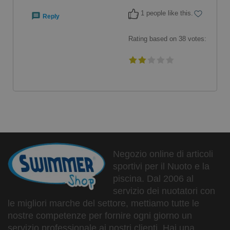
1 people like this.
Reply
Rating based on
38
votes:
Negozio online di articoli
sportivi per il Nuoto e la
piscina. Dal 2006 al
servizio dei nuotatori con
le migliori marche del settore, mettiamo tutte le
nostre competenze per fornire ogni giorno un
servizio professionale ai nostri clienti. Hai una