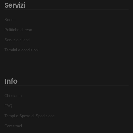
Servizi
Sconti
Politiche di reso
Servizio clienti
Termini e condizioni
Info
Chi siamo
FAQ
Tempi e Spese di Spedizione
Contattaci