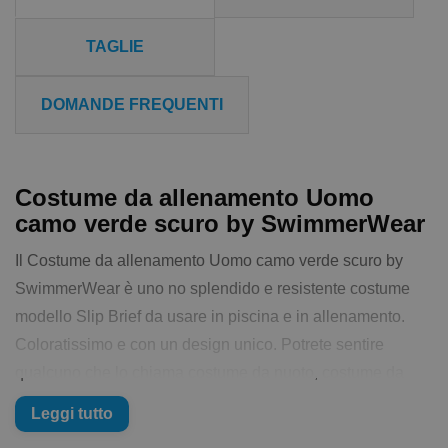
TAGLIE
DOMANDE FREQUENTI
Costume da allenamento Uomo
camo verde scuro by SwimmerWear
Il Costume da allenamento Uomo camo verde scuro by
SwimmerWear è uno no splendido e resistente costume
modello Slip Brief da usare in piscina e in allenamento.
Coloratissimo e con un design unico. Potrete sentire
qualcuno che lo chiama costume da nuoto, costume da
piscina, costume olimpionico o costume da allenamento...
Leggi tutto
stessa cosa, in sostanza il costume che usi per allenarti o