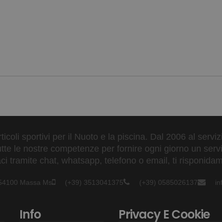
ticoli sportivi per il Nuoto e la piscina. Dal 2006 al servi
tte le nostre competenze per fornire ogni giorno un serviz
 tramite chat, whatsapp, telefono o email, ti risponidam
- 54100 Massa Ms
(+39) 3513041375
(+39) 0585026137
i
Info
Privacy E Cookie