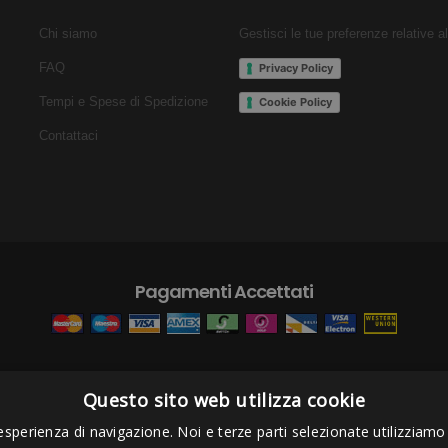
Chi siamo
Gestisci le tue preferenze relative a
FAQ
Privacy Policy
Tempi e Spese di Spedizione
Cookie Policy
Contattaci
Pagamenti Accettati
Questo sito web utilizza cookie
s Project sas
- Via Bordigona, 5 - 54100 Massa MS - Tel 0585026137 - P.I
esperienza di navigazione. Noi e terze parti selezionate utilizziamo c