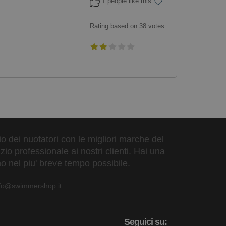
1 people like this.
Rating based on
38
votes:
zio dei nuotatori con le migliori marche del
io professionale ai nostri clienti. Hai una
o nel piu' breve tempo possibile.
nfo@swimmershop.it
Seguici su: