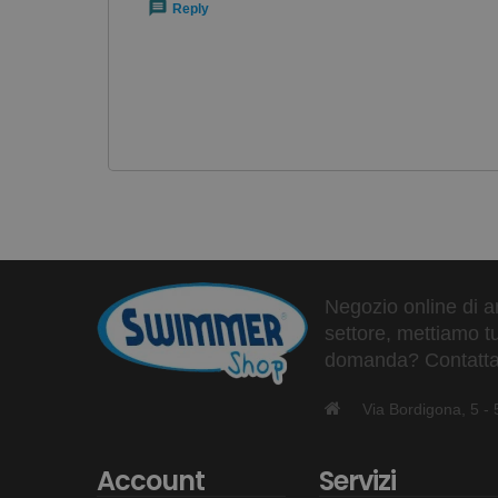
Reply
Negozio online di ar
settore, mettiamo tu
domanda? Contattaci
Via Bordigona, 5 
Account
Servizi