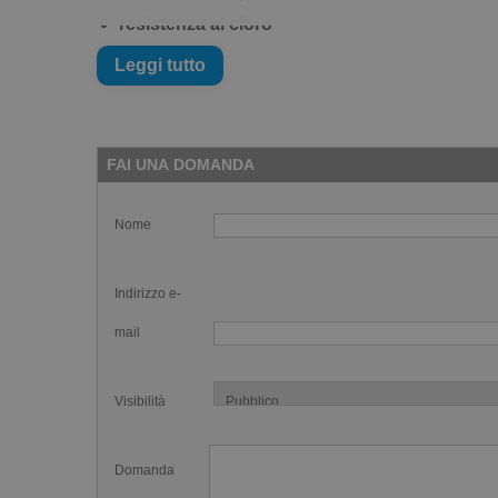
resistenza al cloro
cuciture rinforzate
Leggi tutto
Verificare le proprie misure nella "
Tabella Taglie
" p
FAI UNA DOMANDA
Nome
Indirizzo e-
mail
Visibilità
Domanda