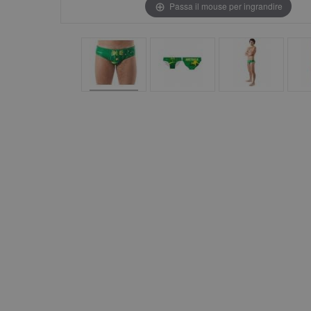
Passa il mouse per ingrandire