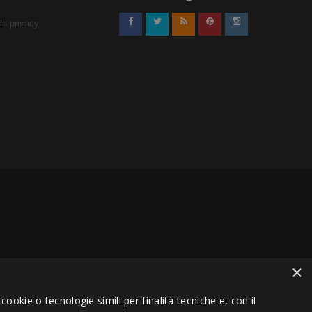
lla privacy
×
VA 01151030457 - REA MS 117168
ookie o tecnologie simili per finalità tecniche e, con il