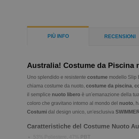
PIÙ INFO
RECENSIONI
Australia! Costume da Piscina 
Uno splendido e resistente
costume
modello Slip 
chiama costume da nuoto,
costume da piscina
,
c
il semplice
nuoto libero
è un'emanazione della tua 
coloro che gravitano intorno al mondo del
nuoto
, 
Costumi
dal design unico, un'esclusiva
SWIMME
Caratteristiche del Costume Nuoto Aus
53% Poliestere, 47%
PBT