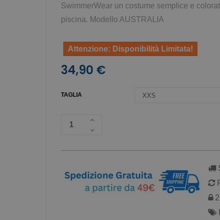
SwimmerWear un costume semplice e colorato, 
piscina. Modello AUSTRALIA
Attenzione: Disponibilità Limitata!
34,90 €
TAGLIA
S
R
2 