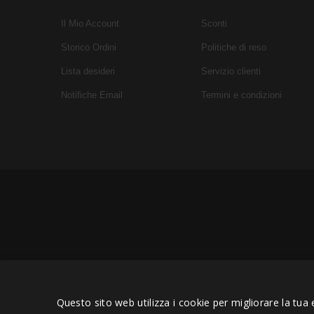
Il Mio Account
Sconti
Storico Ordini
Politiche di reso
Lista desideri
Servizio clienti
Notifiche Email
Termini e condizioni
Copyright © 2006 - 2023 -
Icaru
Questo sito web utilizza i cookie per migliorare la tua 