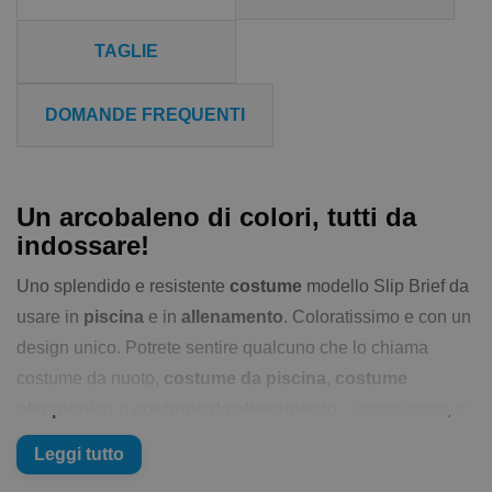
TAGLIE
DOMANDE FREQUENTI
Un arcobaleno di colori, tutti da
indossare!
Uno splendido e resistente
costume
modello Slip Brief da
usare in
piscina
e in
allenamento
. Coloratissimo e con un
design unico. Potrete sentire qualcuno che lo chiama
costume da nuoto,
costume da piscina
,
costume
olimpionico
o
costume da allenamento
... stessa cosa, in
sostanza il
costume
che usi per
allenarti
o per il semplice
Leggi tutto
nuoto libero
è un'emanazione della tua personalità e del