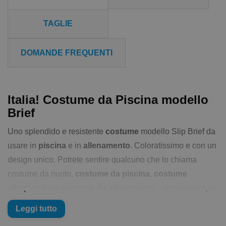
TAGLIE
DOMANDE FREQUENTI
Italia! Costume da Piscina modello
Brief
Uno splendido e resistente
costume
modello Slip Brief da
usare in
piscina
e in
allenamento
. Coloratissimo e con un
design unico. Potrete sentire qualcuno che lo chiama
costume da nuoto,
costume da piscina
,
costume
olimpionico
o
costume da allenamento
... stessa cosa, in
sostanza il
costume
che usi per
allenarti
o per il semplice
Leggi tutto
nuoto libero
è un'emanazione della tua personalità e del