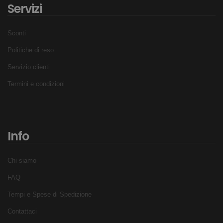
Servizi
Sconti
Politiche di reso
Servizio clienti
Termini e condizioni
Info
Chi siamo
FAQ
Tempi e Spese di Spedizione
Contattaci