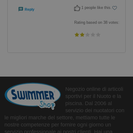
1 people like this.
Reply
Rating based on
38
votes:
Negozio online di articoli
sportivi per il Nuoto e la
piscina. Dal 2006 al
servizio dei nuotatori con
le migliori marche del settore, mettiamo tutte le
nostre competenze per fornire ogni giorno un
servizio professionale ai nostri clienti. Hai una