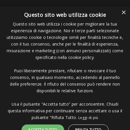
×
Questo sito web utilizza cookie
Questo sito web utilizza i cookie per migliorare la tua
esperienza di navigazione. Noi e terze parti selezionate
Pagamenti Accettati
utilizziamo cookie o tecnologie simili per finalità tecniche e,
con il tuo consenso, anche per le finalità di esperienza,
misurazione e marketing (con annunci personalizzati) come
specificato nella cookie policy.
Puoi liberamente prestare, rifiutare o revocare il tuo
Copyright © 2006 - 2023 -
Icarus Project sas
- Via Bordigona, 5 - 54100
consenso, in qualsiasi momento, accedendo al pannello
Massa MS - Tel 0585026137 - P.IVA 01151030457 - REA MS 117168
delle preferenze. Il rifiuto del consenso può rendere non
disponibili le relative funzioni.
Usa il pulsante “Accetta tutto” per acconsentire. Chiudi
questa informativa per continuare senza accettare o usa il
pulsante "Rifiuta Tutto.
Leggi di più
ACCETTA TUTTO
RIFIUTA TUTTO