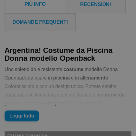
PIÙ INFO
RECENSIONI
DOMANDE FREQUENTI
Argentina! Costume da Piscina
Donna modello Openback
Uno splendido e resistente
costume
modello Donna
Openback da usare in
piscina
e in
allenamento
.
Coloratissimo e con un design unico. Potrete sentire
qualcuno che lo chiama costume da nuoto,
costume da
piscina
,
costume olimpionico
o
costume da
allenamento
... stessa cosa, in sostanza il
costume
che
Leggi tutto
usi per
allenarti
o per il semplice
nuoto libero
è
un'emanazione della tua personalità e del tuo senso