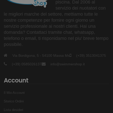
piscina. Dal 2006 al
servizio dei nuotatori con
le migliori marche del settore, mettiamo tutte le
nostre competenze per fornire ogni giorno un
servizio professionale ai nostri clienti. Hai una
domanda? Contattaci tramite chat, whatsapp,
telefono o email, ti risponidamo nel piu' breve tempo
possibile.
Via Bordigona, 5 - 54100 Massa Ms
(+39) 3513041375
(+39) 0585026137
info@swimmershop.it
Account
Il Mio Account
Storico Ordini
Lista desideri