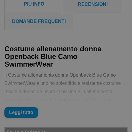
PIÙ INFO
RECENSIONI
DOMANDE FREQUENTI
Costume allenamento donna
Openback Blue Camo
SwimmerWear
Il Costume allenamento donna Openback Blue Camo
SwimmerWear e uno no splendido e resistente costume
modello donna da usare in piscina e in allenamento.
Coloratissimo e con un design unico. Potrete sentire
qualcuno che lo chiama costume da nuoto, costume da
Leggi tutto
piscina, costume olimpionico o costume da allenamento...
stessa cosa, in sostanza il costume che usi per allenarti o