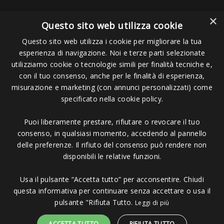
×
Questo sito web utilizza cookie
Questo sito web utilizza i cookie per migliorare la tua
esperienza di navigazione. Noi e terze parti selezionate
Pagamenti Accettati
utilizziamo cookie o tecnologie simili per finalità tecniche e,
con il tuo consenso, anche per le finalità di esperienza,
misurazione e marketing (con annunci personalizzati) come
specificato nella cookie policy.
Puoi liberamente prestare, rifiutare o revocare il tuo
Copyright © 2006 - 2023 -
Icarus Project sas
- Via Bordigona, 5 - 54100
consenso, in qualsiasi momento, accedendo al pannello
Massa MS - Tel 0585026137 - P.IVA 01151030457 - REA MS 117168
delle preferenze. Il rifiuto del consenso può rendere non
disponibili le relative funzioni.
Usa il pulsante “Accetta tutto” per acconsentire. Chiudi
questa informativa per continuare senza accettare o usa il
pulsante "Rifiuta Tutto.
Leggi di più
ACCETTA TUTTO
RIFIUTA TUTTO