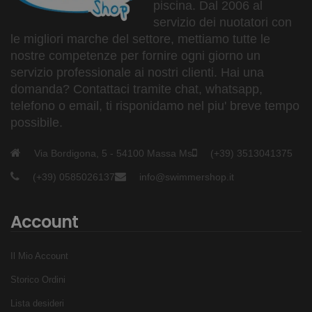
piscina. Dal 2006 al
servizio dei nuotatori con
le migliori marche del settore, mettiamo tutte le
nostre competenze per fornire ogni giorno un
servizio professionale ai nostri clienti. Hai una
domanda? Contattaci tramite chat, whatsapp,
telefono o email, ti risponidamo nel piu' breve tempo
possibile.
Via Bordigona, 5 - 54100 Massa Ms
(+39) 3513041375
(+39) 0585026137
info@swimmershop.it
Account
Il Mio Account
Storico Ordini
Lista desideri