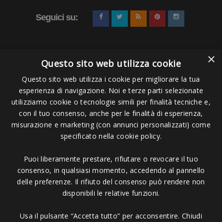
Seguici su:
×
Questo sito web utilizza cookie
Questo sito web utilizza i cookie per migliorare la tua
esperienza di navigazione. Noi e terze parti selezionate
Pagamenti Accettati
utilizziamo cookie o tecnologie simili per finalità tecniche e,
con il tuo consenso, anche per le finalità di esperienza,
misurazione e marketing (con annunci personalizzati) come
specificato nella cookie policy.
Puoi liberamente prestare, rifiutare o revocare il tuo
Copyright © 2006 - 2023 -
Icarus Project sas
- Via Bordigona, 5 - 54100
consenso, in qualsiasi momento, accedendo al pannello
Massa MS - Tel 0585026137 - P.IVA 01151030457 - REA MS 117168
delle preferenze. Il rifiuto del consenso può rendere non
disponibili le relative funzioni.
Usa il pulsante “Accetta tutto” per acconsentire. Chiudi