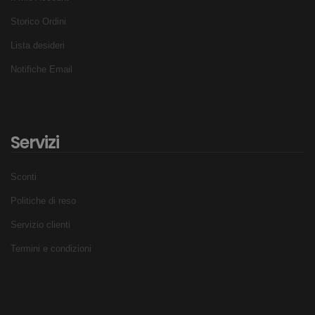
Storico Ordini
Lista desideri
Notifiche Email
Servizi
Sconti
Politiche di reso
Servizio clienti
Termini e condizioni