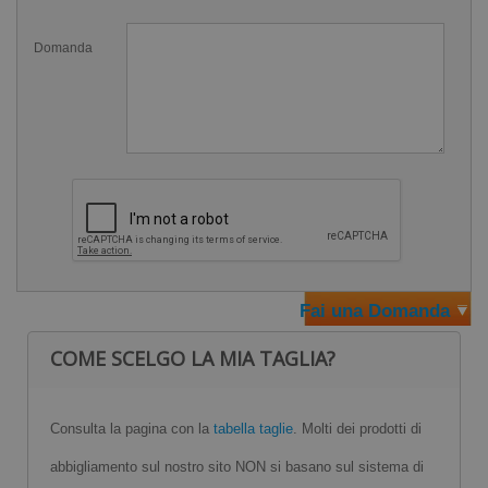
cuciture rinforzate
Domanda
Se vuoi conoscere anche gli altri modelli disponibili, torna
all'apposita categoria sui
costumi nuoto uomo
in vendita
qui su Swimmershop.
Fai una Domanda
COME SCELGO LA MIA TAGLIA?
Consulta la pagina con la
tabella taglie
. Molti dei prodotti di
abbigliamento sul nostro sito NON si basano sul sistema di