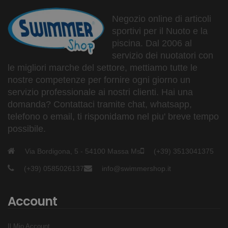
Negozio online di articoli
sportivi per il Nuoto e la
piscina. Dal 2006 al
servizio dei nuotatori con
le migliori marche del settore, mettiamo tutte le
nostre competenze per fornire ogni giorno un
servizio professionale ai nostri clienti. Hai una
domanda? Contattaci tramite chat, whatsapp,
telefono o email, ti risponidamo nel piu' breve tempo
possibile.
Via Bordigona, 5 - 54100 Massa Ms
(+39) 3513041375
(+39) 0585026137
info@swimmershop.it
Account
Il Mio Account