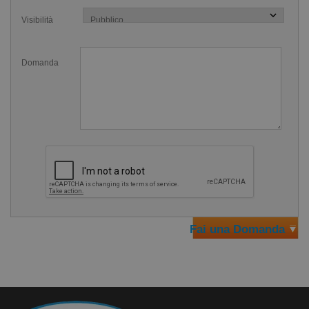
Visibilità
Anche i nuotatori possono regolarlo con 5 diverse
impostazioni per avere l'altezza giusta e uno start perfetto
Domanda
per loro. Insomma una partenza ottimale e su misura.
FINIS ha lavorato con Vince Harris, un progettista
irlandese, per perfezionare il
Supporto Partenza Dorso
FINIS
. Vince è un ingegnere che cominciò a progettare
questo supporto per la partenza perché sua figlia era
un'agonista. Sapeva quanto fossero costosi i dispositivi sul
mercato e voleva trovare un sistema per rendere
accessibile a molti più nuotatori la partenza a dorso
Fai una Domanda
migliore possibile.