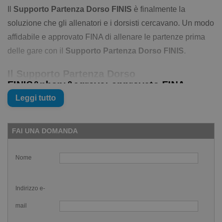
Il
Supporto Partenza Dorso FINIS
è finalmente la
soluzione che gli allenatori e i dorsisti cercavano. Un modo
affidabile e approvato FINA di allenare le partenze prima
delle gare con il
Supporto Partenza Dorso FINIS
.
Il Supporto Partenza Dorso
FINIS&nbsp;&egrave; approvato FINA
Leggi tutto
Puoi usare il
Supporto Partenza Dorso FINIS
sia in
allenamento che in gara e migliorare le tue partenze in
esplosività e velocità. La superficie ruvida evita fastidiose
FAI UNA DOMANDA
scivolate.
Nome
Al contrario dei dispositivi automatici questo
supporto è manuale e può essere regolato
Indirizzo e-
per adattarsi alla maggior parte dei blocchi di
mail
partenza!