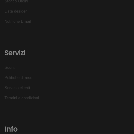
Storico Ordini
Si adatta alla quasi totalità dei blocchi standard
Lista desideri
Compatibile con molti tipi di base dei blocchi
Notifiche Email
Allena potenza e velocità delle tue partenze
Fai pratica per le gare
Regolabile a seconda dell'altezza del nuotatore
Sistema manuale, più affidabile dell'automatico
Servizi
APPROVATO FINA
FINA FR 2.10-compliant for competition.
Sconti
Politiche di reso
Servizio clienti
Termini e condizioni
Info