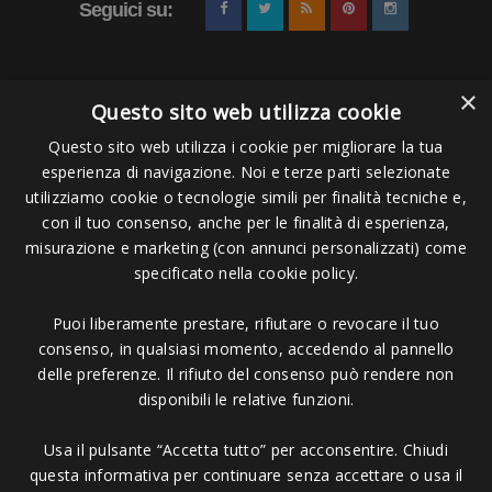
Seguici su:
×
Questo sito web utilizza cookie
Questo sito web utilizza i cookie per migliorare la tua
esperienza di navigazione. Noi e terze parti selezionate
Pagamenti Accettati
utilizziamo cookie o tecnologie simili per finalità tecniche e,
con il tuo consenso, anche per le finalità di esperienza,
misurazione e marketing (con annunci personalizzati) come
specificato nella cookie policy.
Puoi liberamente prestare, rifiutare o revocare il tuo
Copyright © 2006 - 2023 -
Icarus Project sas
- Via Bordigona, 5 - 54100
consenso, in qualsiasi momento, accedendo al pannello
Massa MS - Tel 0585026137 - P.IVA 01151030457 - REA MS 117168
delle preferenze. Il rifiuto del consenso può rendere non
disponibili le relative funzioni.
Usa il pulsante “Accetta tutto” per acconsentire. Chiudi
questa informativa per continuare senza accettare o usa il