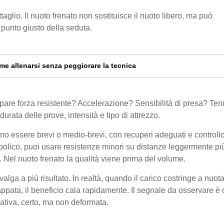
glio. Il nuoto frenato non sostituisce il nuoto libero, ma può
l punto giusto della seduta.
me allenarsi senza peggiorare la tecnica
iluppare forza resistente? Accelerazione? Sensibilità di presa? Ten
rata delle prove, intensità e tipo di attrezzo.
evono essere brevi o medio-brevi, con recuperi adeguati e controll
abolico, puoi usare resistenze minori su distanze leggermente pi
 Nel nuoto frenato la qualità viene prima del volume.
lga a più risultato. In realtà, quando il carico costringe a nuot
pata, il beneficio cala rapidamente. Il segnale da osservare è 
ativa, certo, ma non deformata.