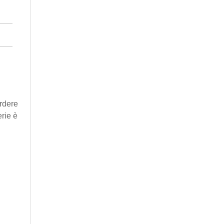
erdere
erie è