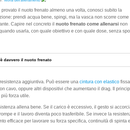
e:
Teoria dell'allenamento
 provato il nuoto frenato almeno una volta, conosci subito la
ione: prendi acqua bene, spingi, ma la vasca non scorre come 
sante. Capire nel concreto il
nuoto frenato come allenarsi
non
 quando usarla, con quale obiettivo e con quale dose, senza spo
è davvero il nuoto frenato
a resistenza aggiuntiva. Può essere una
cintura con elastico
fissa
n cavo, oppure altri dispositivi che aumentano il drag. Il princip
iù forza utile.
stenza allena bene. Se il carico è eccessivo, il gesto si accorci
 rompe e il lavoro diventa poco trasferibile. Se invece la resisten
to efficace per lavorare su forza specifica, continuità di spinta 