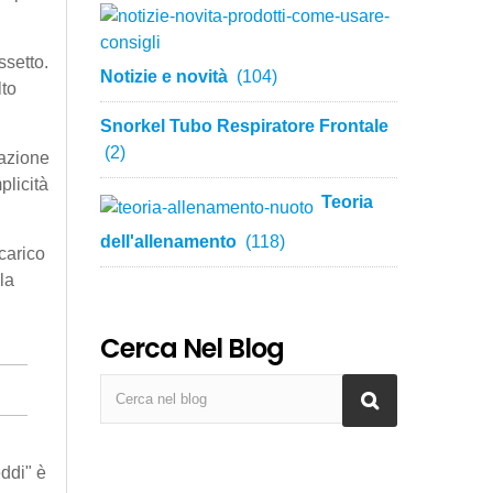
ssetto.
Notizie e novità
(104)
lto
Snorkel Tubo Respiratore Frontale
(2)
mazione
plicità
Teoria
dell'allenamento
(118)
 carico
la
Cerca Nel Blog
eddi" è