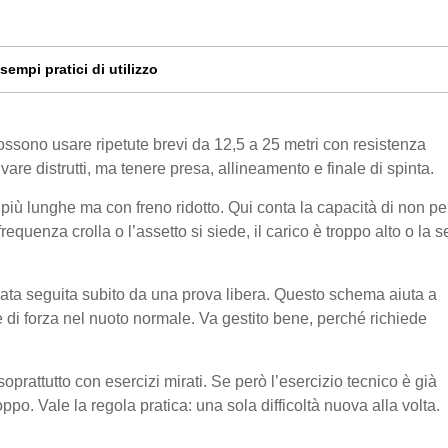
sempi pratici di utilizzo
 possono usare ripetute brevi da 12,5 a 25 metri con resistenza
are distrutti, ma tenere presa, allineamento e finale di spinta.
’ più lunghe ma con freno ridotto. Qui conta la capacità di non p
frequenza crolla o l’assetto si siede, il carico è troppo alto o la s
enata seguita subito da una prova libera. Questo schema aiuta a
 di forza nel nuoto normale. Va gestito bene, perché richiede
oprattutto con esercizi mirati. Se però l’esercizio tecnico è già
o. Vale la regola pratica: una sola difficoltà nuova alla volta.