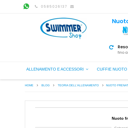
0585026137
Nuoto
Reso
fino a
ALLENAMENTO E ACCESSORI
CUFFIE NUOT
HOME
BLOG
TEORIA DELL'ALLENAMENTO
NUOTO FRENAT
Nuoto fr