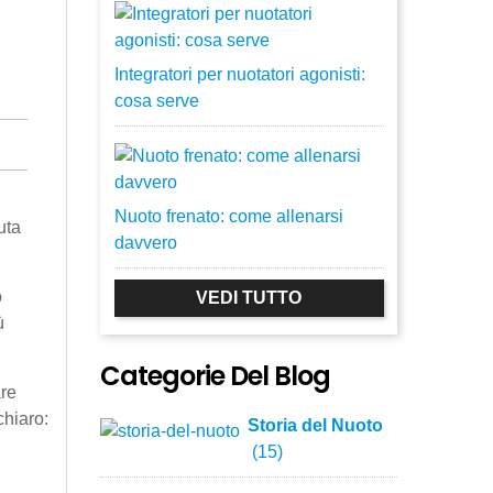
Integratori per nuotatori agonisti:
cosa serve
Nuoto frenato: come allenarsi
uta
davvero
o
VEDI TUTTO
ù
Categorie Del Blog
are
chiaro:
Storia del Nuoto
(15)