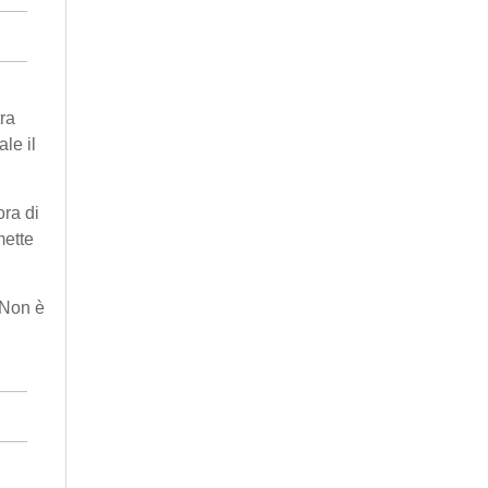
tra
le il
ora di
mette
 Non è