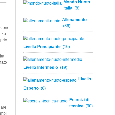
Mondo Nuoto
Italia
(8)
Allenamento
(36)
ssione
de a
oprio
Livello Principiante
(10)
ità,
nato
Livello Intermedio
(19)
Livello
Esperto
(8)
Esercizi di
tecnica
(30)
lare
empi