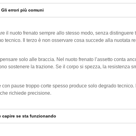
Gli errori più comuni
are il nuoto frenato sempre allo stesso modo, senza distinguere 
o tecnico. Il terzo è non osservare cosa succede alla nuotata rea
 pensare solo alle braccia. Nel nuoto frenato l’assetto conta anc
ono sostenere la trazione. Se il corpo si spezza, la resistenza s
ate con pause troppo corte spesso produce solo degrado tecnico.
 che richiede precisione.
 capire se sta funzionando