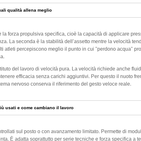
ali qualità allena meglio
 è la forza propulsiva specifica, cioè la capacità di applicare pre
nza. La seconda è la stabilità dell’assetto mentre la velocità ten
ti atleti percepiscono meglio il punto in cui "perdono acqua" pr
za.
to del lavoro di velocità pura. La velocità richiede anche fluid
nere efficacia senza carichi aggiuntivi. Per questo il nuoto fre
istema nervoso conserva il riferimento del gesto veloce reale.
 più usati e come cambiano il lavoro
ontrollati sul posto o con avanzamento limitato. Permette di modu
nta. È adatta soprattutto per serie tecniche e forza specifica a t