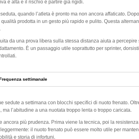
a è alta e il rischio è partire già rigidi.
a seduta, quando l’atleta è pronto ma non ancora affaticato. Dopo
 la qualità prodotta in un gesto più rapido e pulito. Questa alterna
.
ita da una prova libera sulla stessa distanza aiuta a percepire 
dattamento. È un passaggio utile soprattutto per sprinter, dorsisti
trollati.
Frequenza settimanale
e sedute a settimana con blocchi specifici di nuoto frenato. Oltr
le, ma l’abitudine a una nuotata troppo lenta o troppo caricata.
rve ancora più prudenza. Prima viene la tecnica, poi la resistenza
 leggermente: il nuoto frenato può essere molto utile per mante
lità e storia di infortuni.