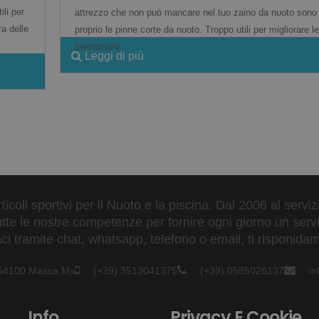
li per
attrezzo che non può mancare nel tuo zaino da nuoto sono
ra delle
proprio le pinne corte da nuoto. Troppo utili per migliorare le
prestazioni
Leggi di più
ticoli sportivi per il Nuoto e la piscina. Dal 2006 al servi
tte le nostre competenze per fornire ogni giorno un serviz
 tramite chat, whatsapp, telefono o email, ti risponidam
- 54100 Massa Ms
(+39) 3513041375
(+39) 0585026137
i
Info
Privacy E Cookie