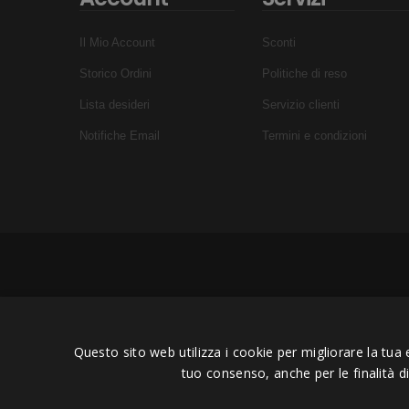
Il Mio Account
Sconti
Storico Ordini
Politiche di reso
Lista desideri
Servizio clienti
Notifiche Email
Termini e condizioni
Questo sito web utilizza i cookie per migliorare la tua 
tuo consenso, anche per le finalità d
Copyright © 2006 - 2023 -
Icaru