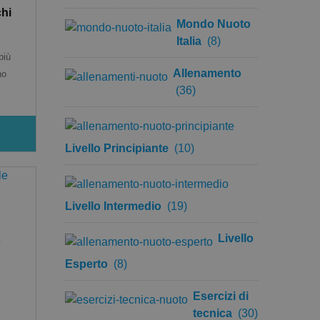
chi
Mondo Nuoto
Italia
(8)
più
Allenamento
no
(36)
Livello Principiante
(10)
Livello Intermedio
(19)
Livello
o
Esperto
(8)
Esercizi di
tecnica
(30)