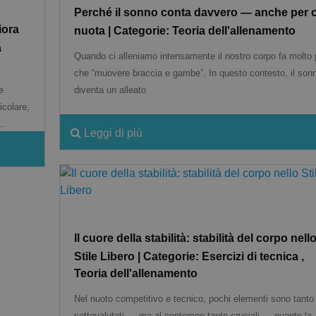
Perché il sonno conta davvero — anche per 
iora
nuota | Categorie: Teoria dell'allenamento
a
Quando ci alleniamo intensamente il nostro corpo fa molto 
che “muovere braccia e gambe”. In questo contesto, il son
e
diventa un alleato
ticolare,
..
Leggi di più
Il cuore della stabilità: stabilità del corpo nell
Stile Libero | Categorie: Esercizi di tecnica ,
Teoria dell'allenamento
Nel nuoto competitivo e tecnico, pochi elementi sono tanto
sottovalutati — ma al contempo tanto cruciali — quanto la