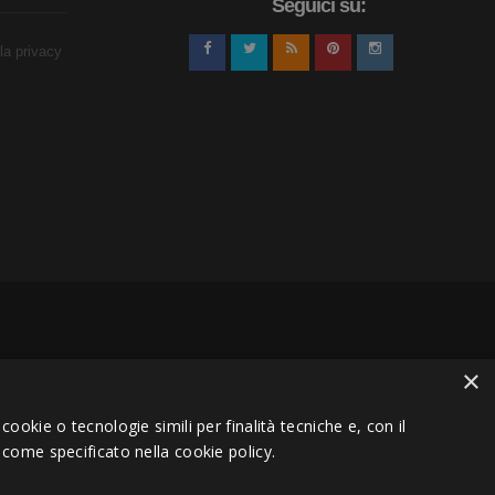
Seguici su:
lla privacy
×
ookie o tecnologie simili per finalità tecniche e, con il
 come specificato nella cookie policy.
VA 01151030457 - REA MS 117168