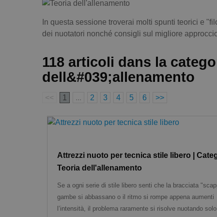
In questa sessione troverai molti spunti teorici e "
dei nuotatori nonché consigli sul migliore approccio
118 articoli dans la categ
dell&#039;allenamento
<<
1
...
2
3
4
5
6
>>
Attrezzi nuoto per tecnica stile libero | Cate
Teoria dell'allenamento
Se a ogni serie di stile libero senti che la bracciata "scap
gambe si abbassano o il ritmo si rompe appena aumenti
l’intensità, il problema raramente si risolve nuotando solo 