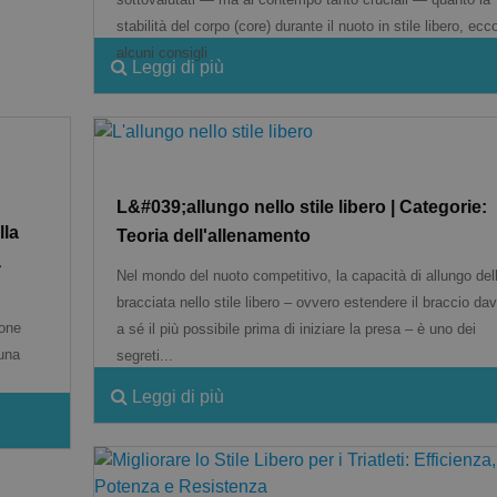
stabilità del corpo (core) durante il nuoto in stile libero, ecc
alcuni consigli
Leggi di più
L&#039;allungo nello stile libero | Categorie:
Scarica subito GRATUITAMENTE l'ebook
lla
Teoria dell'allenamento
a
Nel mondo del nuoto competitivo, la capacità di allungo del
bracciata nello stile libero – ovvero estendere il braccio dav
"Allenarsi con gli elastici a secco"Scarica l'Ebook Gratuito
ione
a sé il più possibile prima di iniziare la presa – è uno dei
 una
segreti...
Leggi di più
Non mostrare più questo messaggio