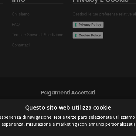
Chi siamo
Gestisci le tue preferenze relative a
FAQ
Privacy Policy
Tempi e Spese di Spedizione
Cookie Policy
Contattaci
Pagamenti Accettati
Questo sito web utilizza cookie
esperienza di navigazione. Noi e terze parti selezionate utilizziamo c
i esperienza, misurazione e marketing (con annunci personalizzati)
s Project sas
- Via Bordigona, 5 - 54100 Massa MS - Tel 0585026137 - P.I