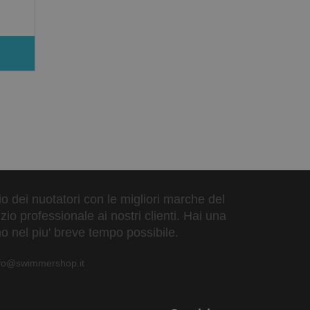
zio dei nuotatori con le migliori marche del
io professionale ai nostri clienti. Hai una
o nel piu' breve tempo possibile.
nfo@swimmershop.it