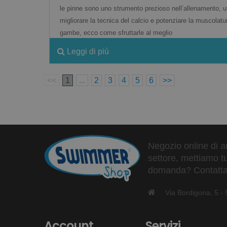
le pinne sono uno strumento prezioso nell’allenamento, uti
migliorare la tecnica del calcio e potenziare la muscolatu
gambe, ecco come sfruttarle al meglio
Leggi di più
<<
1
...
2
3
4
5
6
>>
Negozio online di ar
settore, mettiamo tu
domanda? Contattaci
Via Bordigona, 5 
Account
Servizi