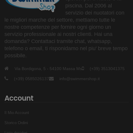
piscina. Dal 2006 al
servizio dei nuotatori con
le migliori marche del settore, mettiamo tutte le
nostre competenze per fornire ogni giorno un
servizio professionale ai nostri clienti. Hai una
domanda? Contattaci tramite chat, whatsapp,
telefono o email, ti risponidamo nel piu' breve tempo
possibile.
Via Bordigona, 5 - 54100 Massa Ms
(+39) 3513041375
(+39) 0585026137
info@swimmershop.it
Account
Il Mio Account
Storico Ordini
Lista desideri