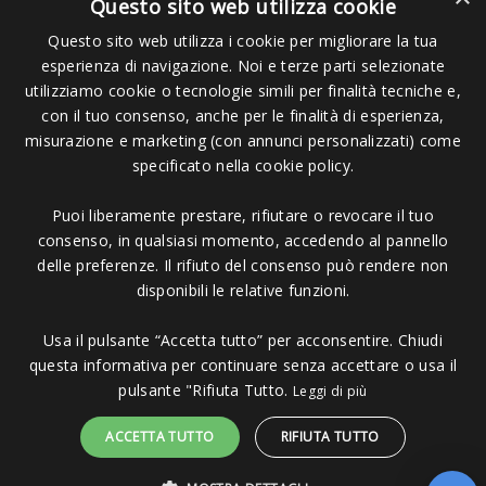
Questo sito web utilizza cookie
Questo sito web utilizza i cookie per migliorare la tua
esperienza di navigazione. Noi e terze parti selezionate
utilizziamo cookie o tecnologie simili per finalità tecniche e,
con il tuo consenso, anche per le finalità di esperienza,
misurazione e marketing (con annunci personalizzati) come
Pagamenti Accettati
specificato nella cookie policy.
Puoi liberamente prestare, rifiutare o revocare il tuo
consenso, in qualsiasi momento, accedendo al pannello
delle preferenze. Il rifiuto del consenso può rendere non
disponibili le relative funzioni.
Copyright © 2006 - 2023 -
Icarus Project sas
- Via Bordigona, 5 - 54100
Massa MS - Tel 0585026137 - P.IVA 01151030457 - REA MS 117168
Usa il pulsante “Accetta tutto” per acconsentire. Chiudi
questa informativa per continuare senza accettare o usa il
pulsante "Rifiuta Tutto.
Leggi di più
ACCETTA TUTTO
RIFIUTA TUTTO