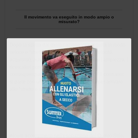
Il movimento va eseguito in modo ampio o
misurato?
Dopo la spinta dal muro l’azione va eseguita in modo
veloce e “stretto” (per non ostacolare la velocità
acquisita), aumentando successivamente l'ampiezza. I
ricercatori pongono l'accento su questa
consequenzialità perché di solito accade il contrario:
si parte con una battuta di gambe ampia per arrivare
allo “stretto e veloce”.
La didattica
Alcuni accorgimenti nell'esecuzione del Quinto Stile,