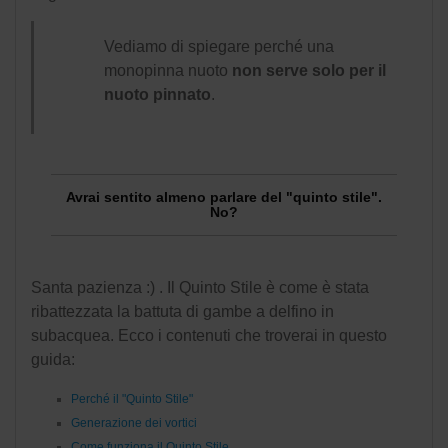
Vediamo di spiegare perché una
monopinna nuoto
non serve solo per il
nuoto pinnato
.
Avrai sentito almeno parlare del "quinto stile".
No?
Santa pazienza :) . Il Quinto Stile è come è stata
ribattezzata la
battuta di gambe a delfino in
subacquea. Ecco i contenuti che troverai in questo
guida:
Perché il "Quinto Stile"
Generazione dei vortici
Come funziona il Quinto Stile