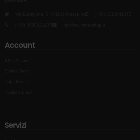
possibile.
Via Bordigona, 5 - 54100 Massa Ms
(+39) 3513041375
(+39) 0585026137
info@swimmershop.it
Account
Il Mio Account
Storico Ordini
Lista desideri
Notifiche Email
Servizi