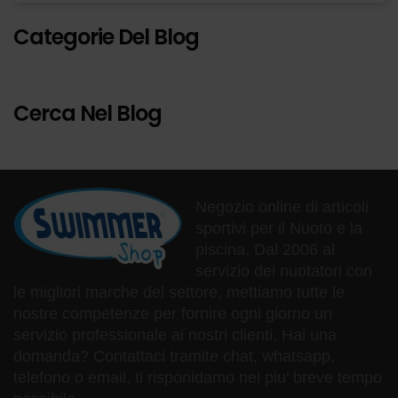
Categorie Del Blog
Cerca Nel Blog
Negozio online di articoli
sportivi per il Nuoto e la
piscina. Dal 2006 al
servizio dei nuotatori con
le migliori marche del settore, mettiamo tutte le
nostre competenze per fornire ogni giorno un
servizio professionale ai nostri clienti. Hai una
domanda? Contattaci tramite chat, whatsapp,
telefono o email, ti risponidamo nel piu' breve tempo