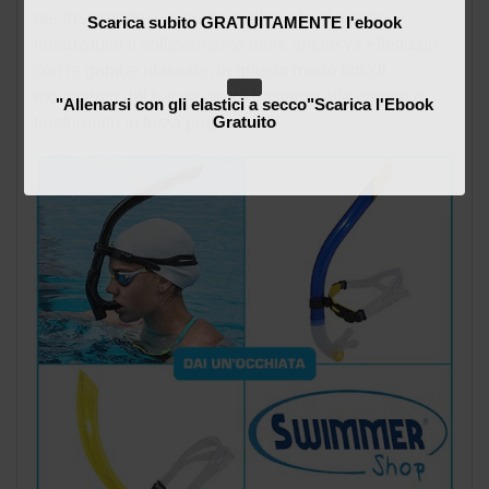
per insegnarlo, eseguirlo e allenarlo al meglio.
Scarica subito GRATUITAMENTE l'ebook
Innanzitutto il sollevamento delle anche va effettuato
con le gambe rilassate. In questo modo tutto il
movimento del bacino verrà trasferito alle gambe e
"Allenarsi con gli elastici a secco"Scarica l'Ebook
Gratuito
trasformato in forza propulsiva.
Non mostrare più questo messaggio