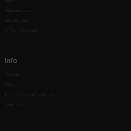
Sconti
Politiche di reso
Servizio clienti
Termini e condizioni
Info
Chi siamo
FAQ
Tempi e Spese di Spedizione
Contattaci