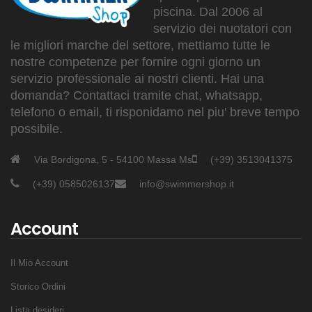
piscina. Dal 2006 al
servizio dei nuotatori con
le migliori marche del settore, mettiamo tutte le
nostre competenze per fornire ogni giorno un
servizio professionale ai nostri clienti. Hai una
domanda? Contattaci tramite chat, whatsapp,
telefono o email, ti risponidamo nel piu' breve tempo
possibile.
Via Bordigona, 5 - 54100 Massa Ms
(+39) 3513041375
(+39) 0585026137
info@swimmershop.it
Account
Il Mio Account
Storico Ordini
Lista desideri