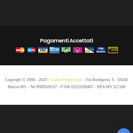
Pagamenti Accettati
Copyright © 2006 - 2023 -
Icarus Project sas
- Via Bordigona, 5 - 54100
Massa MS - Tel 0585026137 - P.IVA 01151030457 - REA MS 117168