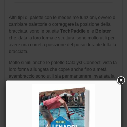
Altri tipi di palette con le medesime funzioni, ovvero di
cambiare traiettorie o correggere la posizione della
bracciata, sono le palette
TechPaddle
e le
Bolster
che, data la loro forma e struttura, sono molto utili per
avere una corretta posizione del polso durante tutta la
bracciata.
Molto simili anche le palette Catalyst Connect, vista la
loro forma allungata che copre anche fino a metà
avambraccio sono utili sia per mantenere invariata la
posizione del polso, ma anche per avere una
maggiore superficie che sposta acqua e quindi avere
maggior propulsione.
Se per migliorare la posizione del
polso bastano le palette
TechPaddle, per avere maggiori