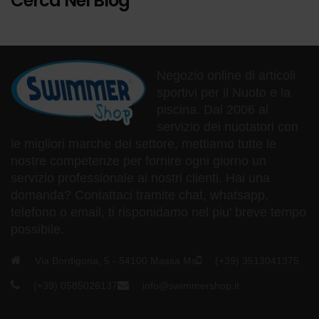
Cerca Nel Blog
Negozio online di articoli
sportivi per il Nuoto e la
piscina. Dal 2006 al
servizio dei nuotatori con
le migliori marche del settore, mettiamo tutte le
nostre competenze per fornire ogni giorno un
servizio professionale ai nostri clienti. Hai una
domanda? Contattaci tramite chat, whatsapp,
telefono o email, ti risponidamo nel piu' breve tempo
possibile.
Via Bordigona, 5 - 54100 Massa Ms
(+39) 3513041375
(+39) 0585026137
info@swimmershop.it