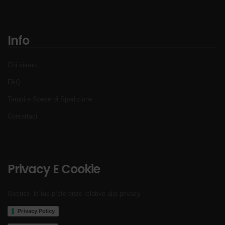
Info
Chi siamo
FAQ
Tempi e Spese di Spedizione
Contattaci
Privacy E Cookie
Gestisci le tue preferenze relative alla privacy
Privacy Policy