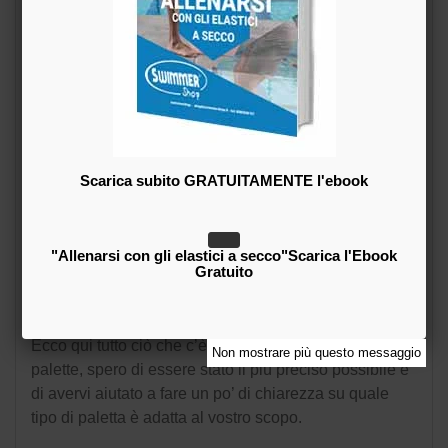
benefici su questo aspetto, con
l’aggiunta di bloccare polso-gomito-
spalla nella posizione corretta si può
fare uso delle palette
Fulcrum
.
Infine, sempre per quest’ultimo
gruppo, ci sono le
palette
Agility
, che ho testato e
Scarica subito GRATUITAMENTE l'ebook
mi piacciono molto, essendo
senza laccetti che stringono
polsi o dita, fanno si che il
"Allenarsi con gli elastici a secco"Scarica l'Ebook
nuotatore applichi la giusta forza
Gratuito
e mantenga il corretto posizionamento della mano
altrimenti la palletta si toglie.
Ecco qui tutto ciò che c’è da sapere sui vari tipi di
Non mostrare più questo messaggio
palette, spero di essere stato il più preciso possibile e
di avervi aiutato a fare un po’ di chiarezza su quale
tipo di paletta è adatta al vostro scopo.