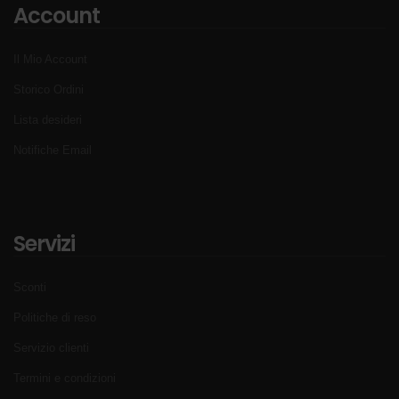
Account
Il Mio Account
Storico Ordini
Lista desideri
Notifiche Email
Servizi
Sconti
Politiche di reso
Servizio clienti
Termini e condizioni