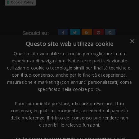
Cookie Policy
Seguici su:
×
Questo sito web utilizza cookie
Questo sito web utilizza i cookie per migliorare la tua
esperienza di navigazione. Noi e terze parti selezionate
utilizziamo cookie o tecnologie simili per finalità tecniche e,
con il tuo consenso, anche per le finalità di esperienza,
misurazione e marketing (con annunci personalizzati) come
Pagamenti Accettati
specificato nella cookie policy.
Puoi liberamente prestare, rifiutare o revocare il tuo
consenso, in qualsiasi momento, accedendo al pannello
delle preferenze. Il rifiuto del consenso può rendere non
disponibili le relative funzioni.
Copyright © 2006 - 2023 -
Icarus Project sas
- Via Bordigona, 5 - 54100
Massa MS - Tel 0585026137 - P.IVA 01151030457 - REA MS 117168