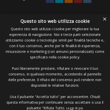
×
Questo sito web utilizza cookie
Questo sito web utilizza i cookie per migliorare la tua
esperienza di navigazione. Noi e terze parti selezionate
Pagamenti Accettati
utilizziamo cookie o tecnologie simili per finalità tecniche e,
con il tuo consenso, anche per le finalità di esperienza,
misurazione e marketing (con annunci personalizzati) come
specificato nella cookie policy.
Puoi liberamente prestare, rifiutare o revocare il tuo
Copyright © 2006 - 2023 -
Icarus Project sas
- Via Bordigona, 5 - 54100
consenso, in qualsiasi momento, accedendo al pannello
Massa MS - Tel 0585026137 - P.IVA 01151030457 - REA MS 117168
delle preferenze. Il rifiuto del consenso può rendere non
disponibili le relative funzioni.
Usa il pulsante “Accetta tutto” per acconsentire. Chiudi
questa informativa per continuare senza accettare o usa il
pulsante "Rifiuta Tutto.
Leggi di più