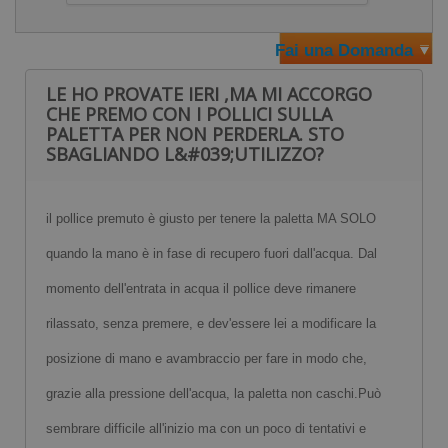
plastica con cui erano costruite le vecchie agility.
Le
Palette Tecniche Agility Paddles
non sono soltanto
Fai una Domanda
resistenti ma l'assenza dell'elastico le rende più
LE HO PROVATE IERI ,MA MI ACCORGO
confortevoli da indossare per il nuotatore e non crea
CHE PREMO CON I POLLICI SULLA
problemi agli allenatori con perdite di tempo per elastici
PALETTA PER NON PERDERLA. STO
SBAGLIANDO L&#039;UTILIZZO?
rotti!
Come scegliere la taglia delle
il pollice premuto è giusto per tenere la paletta MA SOLO
nuove&nbsp;Palette Tecniche Agility
Paddles senza elastico
quando la mano è in fase di recupero fuori dall'acqua. Dal
momento dell'entrata in acqua il pollice deve rimanere
rilassato, senza premere, e dev'essere lei a modificare la
posizione di mano e avambraccio per fare in modo che,
grazie alla pressione dell'acqua, la paletta non caschi.Può
sembrare difficile all'inizio ma con un poco di tentativi e