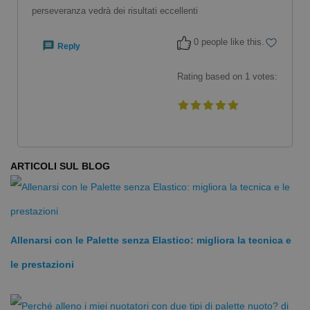
perseveranza vedrà dei risultati eccellenti
0 people like this.
Reply
Rating based on
1
votes:
“Le
Palette Tecniche Agility Paddles
mi hanno davero
aiutato a concentrare i miei sforzi sul perfezionare la mia
ARTICOLI SUL BLOG
fase di presa e trazione durante il mio ciclo di bracciata. A
causa dell'assenza dell'elastico è necessario mantenere
una pressione continua per impedire che la paletta si
allontani dalla mano" dice Jason Dunford, finalista
Allenarsi con le Palette senza Elastico: migliora la tecnica e
olimpico 2008 “Al contrario di altre palette tecniche queste
le prestazioni
sono modellate alla perfezione per adattarsi alla mano. Mi
permettono di mantenere una sensazione naturale il che
significa che posso mettere in pratica al meglio la