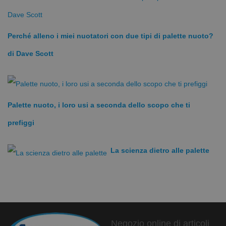
meccanica della mia bracciata.”
Caratteristiche delle Palette Tecniche
Perché alleno i miei nuotatori con due tipi di palette nuoto?
Agility Paddles:
di Dave Scott
Pressione costante sul palmo
La paletta rimane adesa alla mano se il nuotatore
mantiene la posizione di
early vertical forearm
Senza elastico
Palette nuoto, i loro usi a seconda dello scopo che ti
La forma ergonomica è modellata alla perfezione per
prefiggi
adattarsi alla mano
Favorisce la trazione in anticipo
La scienza dietro alle palette
La forma convessa incoraggia una migliore trazione
Tutti gli stili
Versatile, funziona con stile libero, dorso, rana e
farfalla
Bordi laterali
Negozio online di articoli