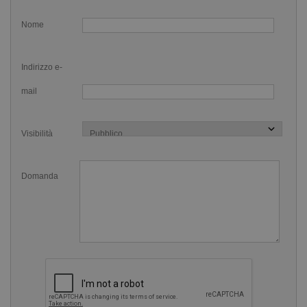
leggere la descrizione del prodotto.
Nome
La forma convessa, invece, favorisce lo sviluppo di una
corretta entrata in acqua della mano e ricorda all'atleta di
Indirizzo e-
mantenere la posizione di
early vertical forearm
. La paletta
mail
è versatile e si utilizza bene in tutti e quattro gli stili, è taglia
unica, adatta alla maggior parte delle mani.
Visibilità
Sono arrivate le nuove Palette Tecniche
Agility Paddles senza elastico
Domanda
Il modello di palette Agility senza elastico che acquisti da
questa pagina è il nuovo modello dotato di nuovissime
caratteristiche. La plastica ABS di elevata qualità con le
quali sono costruite le fa galleggiare e quindi le rende facili
da recuperare nel caso di distacco.
Inoltre questo nuovo materiale è molto più resistente della