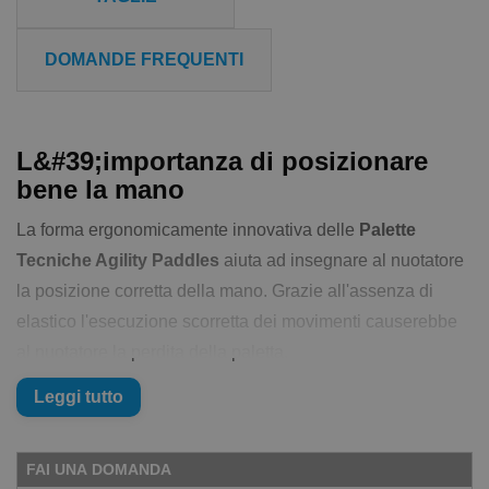
DOMANDE FREQUENTI
L&#39;importanza di posizionare
bene la mano
La forma ergonomicamente innovativa delle
Palette
Tecniche Agility Paddles
aiuta ad insegnare al nuotatore
la posizione corretta della mano. Grazie all'assenza di
elastico l'esecuzione scorretta dei movimenti causerebbe
al nuotatore la perdita della paletta.
Consiglio Swimmershop
: Puoi avere palette come le
Leggi tutto
Agility a un
prezzo molto vantaggioso
, dai un'occhiata al
prodotto:
Palette Senza Elastico
, sono la versione
FAI UNA DOMANDA
migliorata delle palette Agility, se vuoi scoprire perché puoi