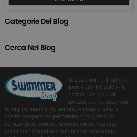
Categorie Del Blog
Cerca Nel Blog
Negozio online di articoli
sportivi per il Nuoto e la
piscina. Dal 2006 al
servizio dei nuotatori con
le migliori marche del settore, mettiamo tutte le
nostre competenze per fornire ogni giorno un
servizio professionale ai nostri clienti. Hai una
domanda? Contattaci tramite chat, whatsapp,