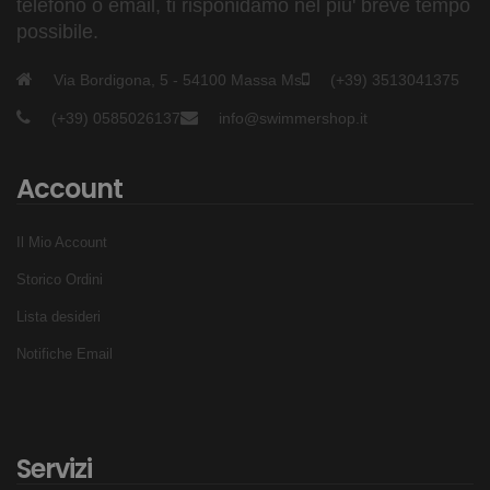
telefono o email, ti risponidamo nel piu' breve tempo
possibile.
Via Bordigona, 5 - 54100 Massa Ms
(+39) 3513041375
(+39) 0585026137
info@swimmershop.it
Account
Il Mio Account
Storico Ordini
Lista desideri
Notifiche Email
Servizi