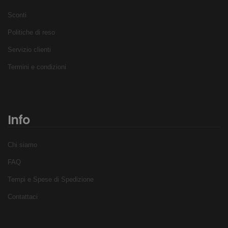
Sconti
Politiche di reso
Servizio clienti
Termini e condizioni
Info
Chi siamo
FAQ
Tempi e Spese di Spedizione
Contattaci