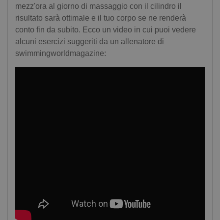
mezz'ora al giorno di massaggio con il cilindro il
risultato sarà ottimale e il tuo corpo se ne renderà
conto fin da subito. Ecco un video in cui puoi vedere
alcuni esercizi suggeriti da un allenatore di
swimmingworldmagazine: