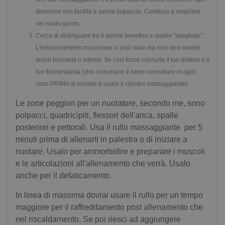
direzione con facilità e senza impaccio. Continua a respirare
nel modo giusto.
Cerca di distinguere tra il dolore benefico e quello "sbagliato".
L'indolenzimento muscolare ci può stare ma non devi sentire
dolori brucianti o intensi. Se così fosse consulta il tuo dottore o il
tuo fisioterapista (che comunque è bene consultare in ogni
caso PRIMA di iniziare a usare il cilindro massaggiante).
Le zone peggiori per un nuotatore, secondo me, sono
polpacci, quadricipiti, flessori dell'anca, spalle
posteriori e pettorali. Usa il rullo massaggiante per 5
minuti prima di allenarti in palestra o di iniziare a
nuotare. Usalo per ammorbidire e preparare i muscoli
e le articolazioni all'allenamento che verrà. Usalo
anche per il defaticamento.
In linea di massima dovrai usare il rullo per un tempo
maggiore per il raffreddamento post allenamento che
nel riscaldamento. Se poi riesci ad aggiungere