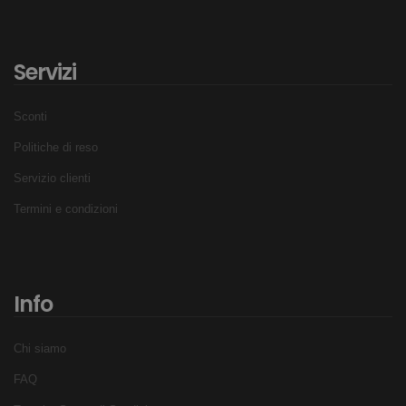
Servizi
Sconti
Politiche di reso
Servizio clienti
Termini e condizioni
Info
Chi siamo
FAQ