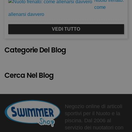
Nuoto frenato:
come
allenarsi davvero
VEDI TUTTO
Categorie Del Blog
Cerca Nel Blog
Negozio online di articoli
sportivi per il Nuoto e la
piscina. Dal 2006 al
servizio dei nuotatori con