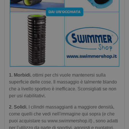
1. Morbidi.
ottimi per chi vuole mantenersi sulla
superficie delle cose. Il massaggio è talmente blando
Scarica subito GRATUITAMENTE l'ebook
che a livello sportivo è inefficace. Sconsigliati se non
per usi riabilitativi.
2. Solidi.
I cilindri massaggianti a maggiore densità,
"Allenarsi con gli elastici a secco"Scarica l'Ebook
come quelli che vedi nell'immagine qui sopra (e che
Gratuito
puoi acquistare su www.swimmershop.it) , sono adatti
per l'utilizzo da parte di sportivi, agonisti e nuotatori.