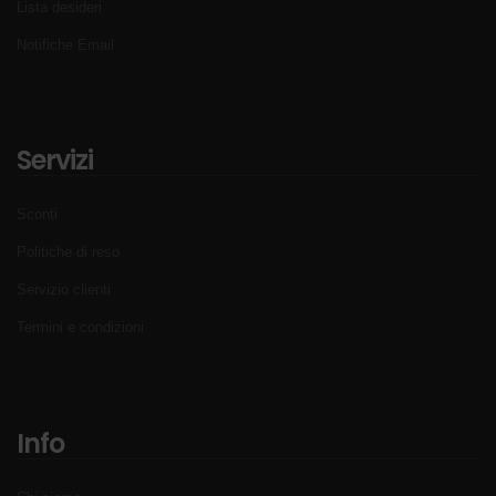
Lista desideri
Notifiche Email
Servizi
Sconti
Politiche di reso
Servizio clienti
Termini e condizioni
Info