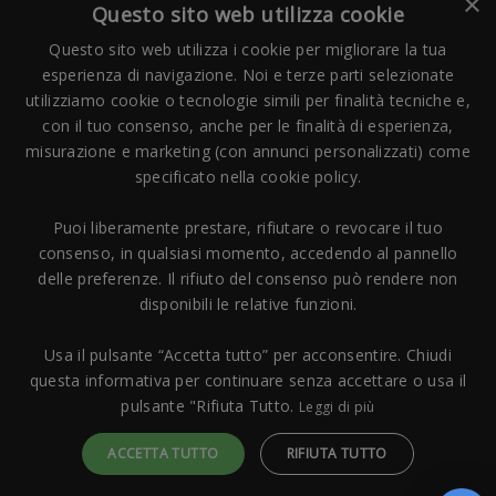
×
Questo sito web utilizza cookie
Questo sito web utilizza i cookie per migliorare la tua
esperienza di navigazione. Noi e terze parti selezionate
utilizziamo cookie o tecnologie simili per finalità tecniche e,
con il tuo consenso, anche per le finalità di esperienza,
misurazione e marketing (con annunci personalizzati) come
Pagamenti Accettati
specificato nella cookie policy.
Puoi liberamente prestare, rifiutare o revocare il tuo
consenso, in qualsiasi momento, accedendo al pannello
delle preferenze. Il rifiuto del consenso può rendere non
disponibili le relative funzioni.
Copyright © 2006 - 2023 -
Icarus Project sas
- Via Bordigona, 5 - 54100
Massa MS - Tel 0585026137 - P.IVA 01151030457 - REA MS 117168
Usa il pulsante “Accetta tutto” per acconsentire. Chiudi
questa informativa per continuare senza accettare o usa il
pulsante "Rifiuta Tutto.
Leggi di più
ACCETTA TUTTO
RIFIUTA TUTTO