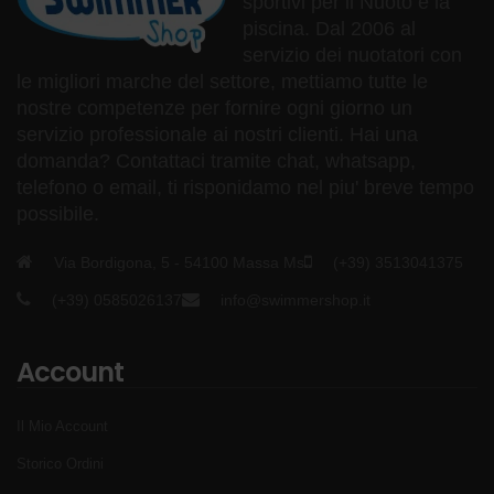
sportivi per il Nuoto e la
piscina. Dal 2006 al
servizio dei nuotatori con
le migliori marche del settore, mettiamo tutte le
nostre competenze per fornire ogni giorno un
servizio professionale ai nostri clienti. Hai una
domanda? Contattaci tramite chat, whatsapp,
telefono o email, ti risponidamo nel piu' breve tempo
possibile.
Via Bordigona, 5 - 54100 Massa Ms
(+39) 3513041375
(+39) 0585026137
info@swimmershop.it
Account
Il Mio Account
Storico Ordini