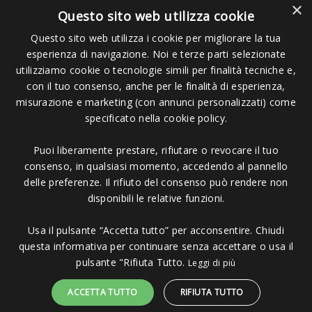
×
Questo sito web utilizza cookie
Questo sito web utilizza i cookie per migliorare la tua
esperienza di navigazione. Noi e terze parti selezionate
utilizziamo cookie o tecnologie simili per finalità tecniche e,
con il tuo consenso, anche per le finalità di esperienza,
misurazione e marketing (con annunci personalizzati) come
Pagamenti Accettati
specificato nella cookie policy.
Puoi liberamente prestare, rifiutare o revocare il tuo
consenso, in qualsiasi momento, accedendo al pannello
delle preferenze. Il rifiuto del consenso può rendere non
disponibili le relative funzioni.
Copyright © 2006 - 2023 -
Icarus Project sas
- Via Bordigona, 5 - 54100
Massa MS - Tel 0585026137 - P.IVA 01151030457 - REA MS 117168
Usa il pulsante “Accetta tutto” per acconsentire. Chiudi
questa informativa per continuare senza accettare o usa il
pulsante "Rifiuta Tutto.
Leggi di più
ACCETTA TUTTO
RIFIUTA TUTTO