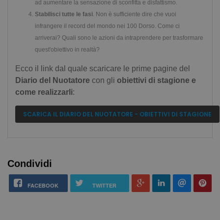
ad aumentare la sensazione di sconfitta e disfattismo.
Stabilisci tutte le fasi
. Non è sufficiente dire che vuoi
infrangere il record del mondo nei 100 Dorso. Come ci
arriverai? Quali sono le azioni da intraprendere per trasformare
quest'obiettivo in realtà?
Ecco il link dal quale scaricare le prime pagine del
Diario del Nuotatore
con gli
obiettivi di stagione e
come realizzarli
:
SCARICA IL DIARIO DEL NUOTATORE - OBIETTIVI DI STAGIONE
Condividi
FACEBOOK
TWITTER