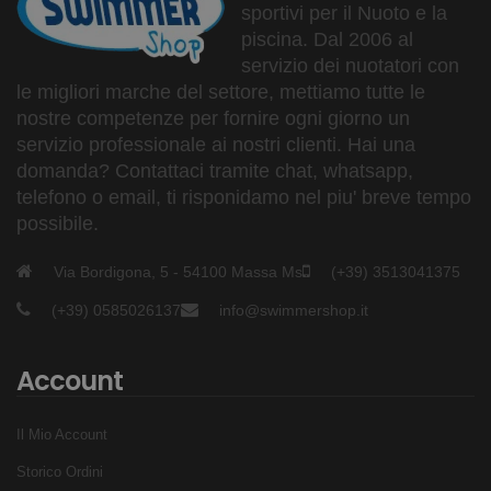
sportivi per il Nuoto e la
piscina. Dal 2006 al
servizio dei nuotatori con
le migliori marche del settore, mettiamo tutte le
nostre competenze per fornire ogni giorno un
servizio professionale ai nostri clienti. Hai una
domanda? Contattaci tramite chat, whatsapp,
telefono o email, ti risponidamo nel piu' breve tempo
possibile.
Via Bordigona, 5 - 54100 Massa Ms
(+39) 3513041375
(+39) 0585026137
info@swimmershop.it
Account
Il Mio Account
Storico Ordini