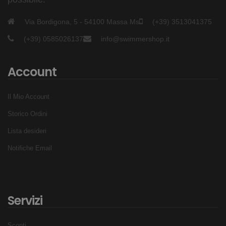
Via Bordigona, 5 - 54100 Massa Ms
(+39) 3513041375
(+39) 0585026137
info@swimmershop.it
Account
Il Mio Account
Storico Ordini
Lista desideri
Notifiche Email
Servizi
Sconti