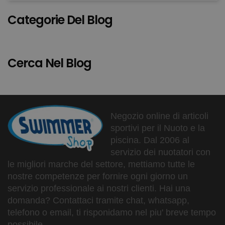
Categorie Del Blog
Cerca Nel Blog
Negozio online di articoli
sportivi per il Nuoto e la
piscina. Dal 2006 al
servizio dei nuotatori con
le migliori marche del settore, mettiamo tutte le
nostre competenze per fornire ogni giorno un
servizio professionale ai nostri clienti. Hai una
domanda? Contattaci tramite chat, whatsapp,
telefono o email, ti risponidamo nel piu' breve tempo
possibile.