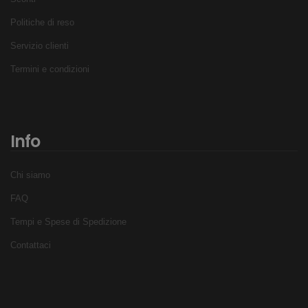
Politiche di reso
Servizio clienti
Termini e condizioni
Info
Chi siamo
FAQ
Tempi e Spese di Spedizione
Contattaci