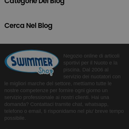
Categorie Del Blog
Cerca Nel Blog
Negozio online di articoli
sportivi per il Nuoto e la
piscina. Dal 2006 al
servizio dei nuotatori con
le migliori marche del settore, mettiamo tutte le
nostre competenze per fornire ogni giorno un
servizio professionale ai nostri clienti. Hai una
domanda? Contattaci tramite chat, whatsapp,
telefono o email, ti risponidamo nel piu' breve tempo
possibile.