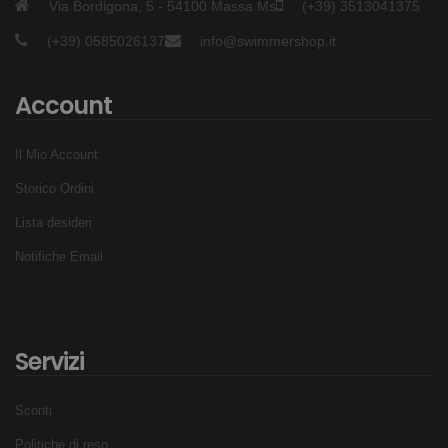
Via Bordigona, 5 - 54100 Massa Ms
(+39) 3513041375
(+39) 0585026137
info@swimmershop.it
Account
Il Mio Account
Storico Ordini
Lista desideri
Notifiche Email
Servizi
Sconti
Politiche di reso