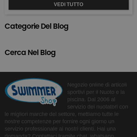
VEDI TUTTO
Categorie Del Blog
Cerca Nel Blog
Negozio online di articoli
sportivi per il Nuoto e la
piscina. Dal 2006 al
servizio dei nuotatori con
le migliori marche del settore, mettiamo tutte le
nostre competenze per fornire ogni giorno un
servizio professionale ai nostri clienti. Hai una
domanda? Contattaci tramite chat, whatsapp,