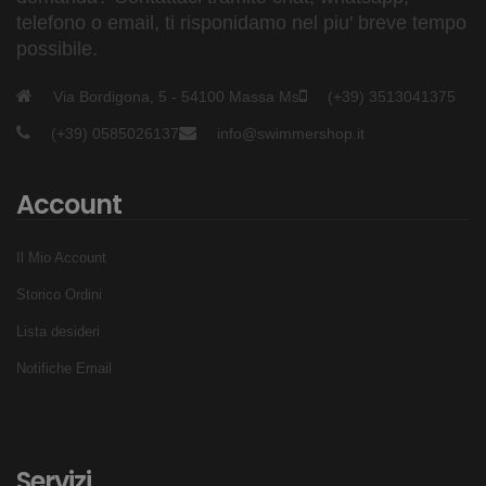
telefono o email, ti risponidamo nel piu' breve tempo
possibile.
Via Bordigona, 5 - 54100 Massa Ms
(+39) 3513041375
(+39) 0585026137
info@swimmershop.it
Account
Il Mio Account
Storico Ordini
Lista desideri
Notifiche Email
Servizi