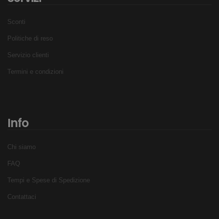
Sconti
Politiche di reso
Servizio clienti
Termini e condizioni
Info
Chi siamo
FAQ
Tempi e Spese di Spedizione
Contattaci