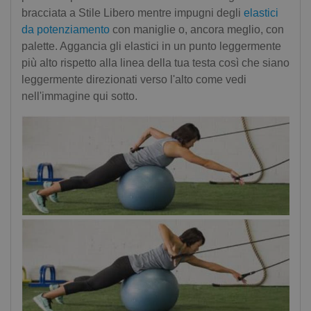
bracciata a Stile Libero mentre impugni degli
elastici
da potenziamento
con maniglie o, ancora meglio, con
palette. Aggancia gli elastici in un punto leggermente
più alto rispetto alla linea della tua testa così che siano
leggermente direzionati verso l'alto come vedi
nell'immagine qui sotto.
Scarica subito GRATUITAMENTE l'ebook
"Allenarsi con gli elastici a secco"Scarica l'Ebook
Gratuito
Non mostrare più questo messaggio