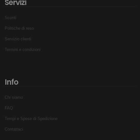
Servizi
Sconti
Politiche di reso
Servizio clienti
Termini e condizioni
Info
Chi siamo
FAQ
Tempi e Spese di Spedizione
Contattaci