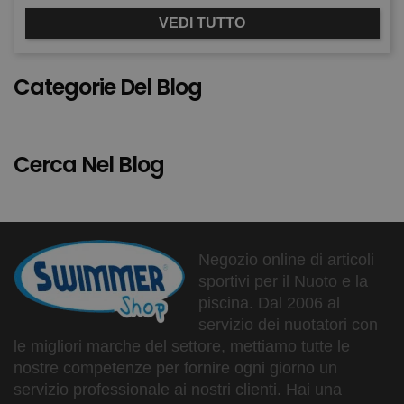
VEDI TUTTO
Categorie Del Blog
Cerca Nel Blog
Negozio online di articoli
sportivi per il Nuoto e la
piscina. Dal 2006 al
servizio dei nuotatori con
le migliori marche del settore, mettiamo tutte le
nostre competenze per fornire ogni giorno un
servizio professionale ai nostri clienti. Hai una