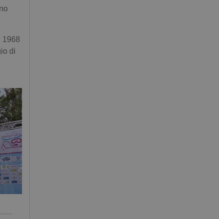
ono
l 1968
io di