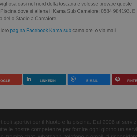
vigliosa oasi nel nord della toscana e volesse provare queste
lla Piscina dove si allena il Kama Sub Camaiore: 0584 984193. E
via dello Stadio a Camaiore.
 loro
pagina Facebook Kama sub
camaiore o via mail
OGLE+
LINKEDIN
E-MAIL
PINT
ticoli sportivi per il Nuoto e la piscina. Dal 2006 al servi
tte le nostre competenze per fornire ogni giorno un serviz
 tramite chat, whatsapp, telefono o email, ti risponidam