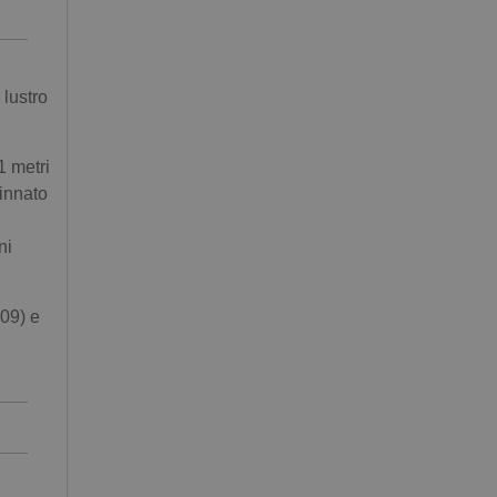
 lustro
1 metri
innato
ni
09) e