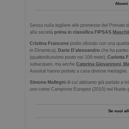
Alcuni
Senza nulla togliere alle promesse del Pinnato di
alla società
prima in classifica FIPSAS
Maschi
Cristina Francone
podio sfiorato con una quarta
in Dinamica),
Dario D'alessandro
che ha partec
(quattordicesimo posto nei 100 metri),
Carlotta 
subacqueo, ma anche
Caterina Giovannoni, Ma
Assoluti hanno portato a casa diverse medaglie.
Simone Mallegni
di cui abbiamo già parlato a i
uno come Campione Europeo (2010) nel Nuoto 
Se vuoi al