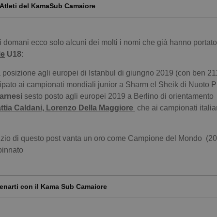
 Atleti del KamaSub Camaiore
 domani ecco solo alcuni dei molti i nomi che già hanno portato
le
U18
:
 posizione agli europei di Istanbul di giungno 2019 (con ben 21
ipato ai campionati mondiali junior a Sharm el Sheik di Nuoto P
Farnesi
sesto posto agli europei 2019 a Berlino di orientamento
ttia Caldani, Lorenzo Della Maggiore
che ai campionati italia
nizio di questo post vanta un oro come Campione del Mondo (20
pinnato
lenarti con il Kama Sub Camaiore