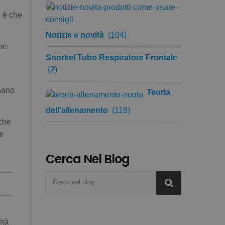
o è che
Notizie e novità
(104)
ome
Snorkel Tubo Respiratore Frontale
(2)
enano
Teoria
dell'allenamento
(118)
 che
e
Cerca Nel Blog
ità