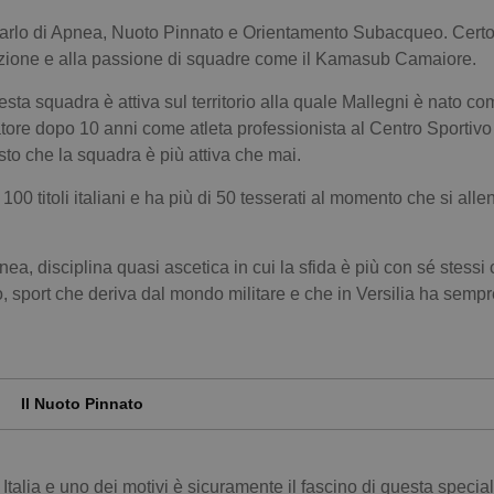
a, parlo di Apnea, Nuoto Pinnato e Orientamento Subacqueo. Cert
izione e alla passione di squadre come il Kamasub Camaiore.
sta squadra è attiva sul territorio alla quale Mallegni è nato c
ore dopo 10 anni come atleta professionista al Centro Sportivo
sto che la squadra è più attiva che mai.
100 titoli italiani e ha più di 50 tesserati al momento che si all
nea, disciplina quasi ascetica in cui la sfida è più con sé stessi
, sport che deriva dal mondo militare e che in Versilia ha sempr
Il Nuoto Pinnato
Italia e uno dei motivi è sicuramente il fascino di questa special