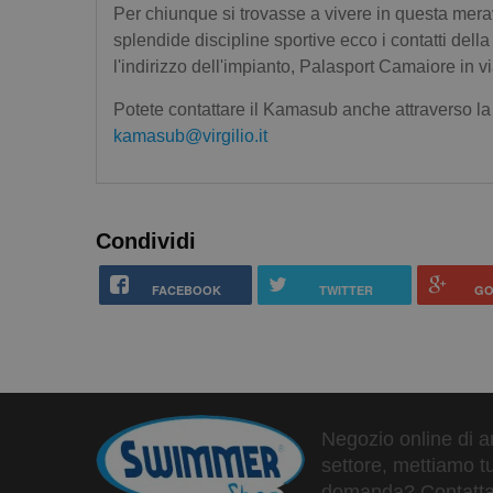
Per chiunque si trovasse a vivere in questa mera
splendide discipline sportive ecco i contatti de
l'indirizzo dell'impianto, Palasport Camaiore in 
Potete contattare il Kamasub anche attraverso la
kamasub@virgilio.it
Condividi
FACEBOOK
TWITTER
GO
Negozio online di ar
settore, mettiamo tu
domanda? Contattaci