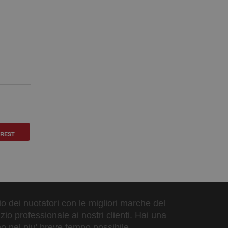
EREST
zio dei nuotatori con le migliori marche del
io professionale ai nostri clienti. Hai una
o nel piu' breve tempo possibile.