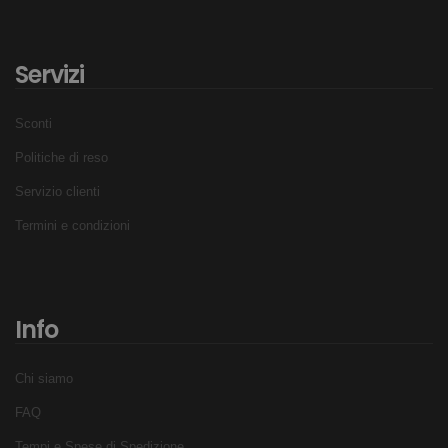
Servizi
Sconti
Politiche di reso
Servizio clienti
Termini e condizioni
Info
Chi siamo
FAQ
Tempi e Spese di Spedizione