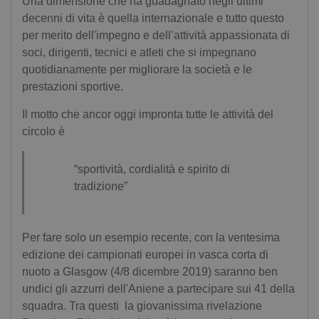
Una dimensione che ha guadagnato negli ultimi
decenni di vita è quella internazionale e tutto questo
per merito dell'impegno e dell’attività appassionata di
soci, dirigenti, tecnici e atleti che si impegnano
Scarica subito GRATUITAMENTE l'ebook
quotidianamente per migliorare la società e le
prestazioni sportive.
"Allenarsi con gli elastici a secco"Scarica l'Ebook
Il motto che ancor oggi impronta tutte le attività del
Gratuito
circolo è
“sportività, cordialità e spirito di
Non mostrare più questo messaggio
tradizione”
Per fare solo un esempio recente, con la ventesima
edizione dei campionati europei in vasca corta di
nuoto a Glasgow (4/8 dicembre 2019) saranno ben
undici gli azzurri dell'Aniene a partecipare sui 41 della
squadra. Tra questi la giovanissima rivelazione