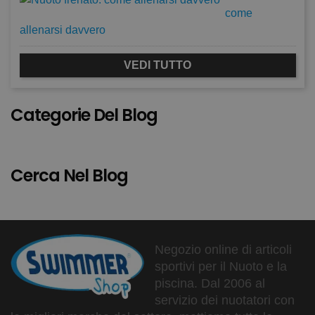
come
allenarsi davvero
VEDI TUTTO
Categorie Del Blog
Cerca Nel Blog
Negozio online di articoli
sportivi per il Nuoto e la
piscina. Dal 2006 al
servizio dei nuotatori con