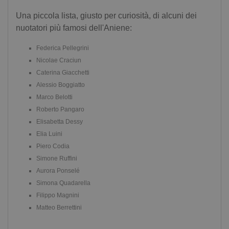
Una piccola lista, giusto per curiosità, di alcuni dei
nuotatori più famosi dell'Aniene:
Federica Pellegrini
Nicolae Craciun
Caterina Giacchetti
Alessio Boggiatto
Marco Belotti
Roberto Pangaro
Elisabetta Dessy
Elia Luini
Piero Codia
Simone Ruffini
Aurora Ponselé
Simona Quadarella
Filippo Magnini
Matteo Berrettini