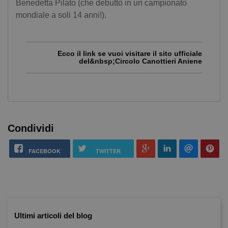
Benedetta Pilato (che debuttò in un campionato
mondiale a soli 14 anni!).
Ecco il link se vuoi visitare il sito ufficiale
del&nbsp;Circolo Canottieri Aniene
Condividi
FACEBOOK
TWITTER
Ultimi articoli del blog