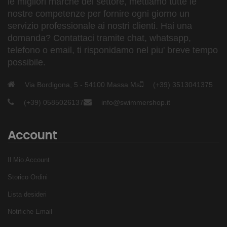
le migliori marche del settore, mettiamo tutte le
nostre competenze per fornire ogni giorno un
servizio professionale ai nostri clienti. Hai una
domanda? Contattaci tramite chat, whatsapp,
telefono o email, ti risponidamo nel piu' breve tempo
possibile.
Via Bordigona, 5 - 54100 Massa Ms
(+39) 3513041375
(+39) 0585026137
info@swimmershop.it
Account
Il Mio Account
Storico Ordini
Lista desideri
Notifiche Email