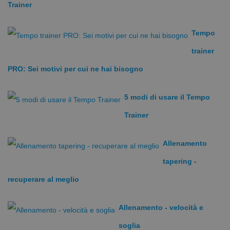
Trainer
Come usarlo
Impostalo a 80 bracciate per minuto, giusto per
Tempo
cominciare. Se per te è un ritmo troppo lento, aumenta il
trainer
numero di bracciate. Un esempio per capire meglio
questa funzione: Se imposti un valore di “75”, il
PRO: Sei motivi per cui ne hai bisogno
Tempo Trainer Pro emetterà 75 beep al minuto (un
segnale acustico ogni 0.80
5 modi di usare il Tempo
secondi).
Trainer
Leggi l'articolo di Andrea Scalambra sulle
possibilità di
Allenamento
utilizzo del Tempo Trainer
tapering -
Caratteristiche del Tempo Trainer PRO:
recuperare al meglio
Segnale acustico
Sufficientemente intenso da essere percepito sia in
Allenamento - velocità e
acqua che fuori
soglia
Regolabile