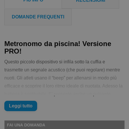
RECENSIONI
DOMANDE FREQUENTI
Metronomo da piscina! Versione
PRO!
Questo piccolo dispositivo si infila sotto la cuffia e
trasmette un segnale acustico (che puoi regolare) mentre
nuoti. Gli atleti usano il “beep” per allenarsi in modo più
efficace e scoprire il loro ritmo ideale di nuotata. Adesso la
batteria è sostituibile. E’ presente anche un pulsante
“Sincronizzazione” e una nuova modalità d’uso oltre alle
Leggi tutto
due che erano già presenti nel
Tempo Trainer originale
. Il
Tempo Trainer Pro, come il suo antenato, include una clip
FAI UNA DOMANDA
di aggancio in caso di utilizzo per attività a secco (corsa o