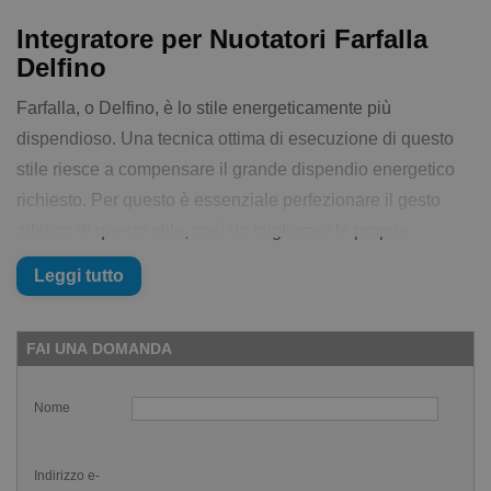
Integratore per Nuotatori Farfalla
Delfino
Farfalla, o Delfino, è lo stile energeticamente più
dispendioso. Una tecnica ottima di esecuzione di questo
stile riesce a compensare il grande dispendio energetico
richiesto. Per questo è essenziale perfezionare il gesto
atletico di questo stile, così da migliorare le proprie
prestazioni.
Leggi tutto
Ma anche l'integrazione può aiutare, nello specifico
l'Integratore per Nuotatori Farfalla Delfino è studiato in
FAI UNA DOMANDA
collaborazione con tecnici, nuotatori e farmacisti
appositamente per le esigenze del delfinista.
Nome
Il contenuto dell&#39;integratore per
Nuotatori Farfalla Delfino
Indirizzo e-