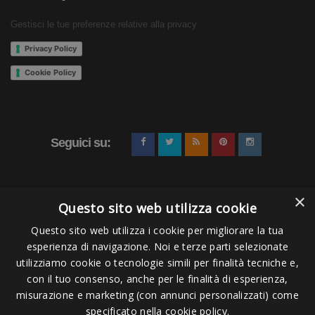
consigliamo di assumere l’integratore del tuo
Gestisci le tue preferenze relative alla privacy
stile di gara prima del riscaldamento della
Privacy Policy
competizione che devi svolgere. Qualora
Cookie Policy
l’attesa tra il riscaldamento e la competizione
dovesse essere lunga, ti consigliamo di bere
il prodotto RESTORE ALL STYLES a piccoli
sorsi , che manterrà il tuo organismo idratato
Seguici su:
e fornirà la giusta fonte di carboidrati di cui
hanno bisogno i tuoi muscoli".
×
Questo sito web utilizza cookie
Bibliografia
Questo sito web utilizza i cookie per migliorare la tua
esperienza di navigazione. Noi e terze parti selezionate
(1)Studi relativi alla Beta alanina nello sport:
Pagamenti Accettati
utilizziamo cookie o tecnologie simili per finalità tecniche e,
https://pubmed.ncbi.nlm.nih.gov/ 23239676/
con il tuo consenso, anche per le finalità di esperienza,
misurazione e marketing (con annunci personalizzati) come
(2)Studi relativi alla capacità dell’arginina nel migliorare lo
specificato nella cookie policy.